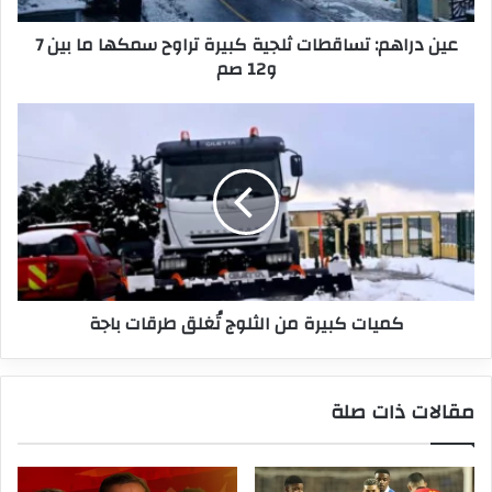
بين
عين دراهم: تساقطات ثلجية كبيرة تراوح سمكها ما بين 7
7
و12 صم
و12
صم
كميات
كبيرة
من
الثلوج
تُغلق
طرقات
باجة
كميات كبيرة من الثلوج تُغلق طرقات باجة
مقالات ذات صلة