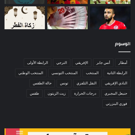
الوسوم
أمطار
أنس جابر
الإفريقي
الترجي
الرابطة الأولى
الرابطة الثانية
المنتخب
المنتخب التونسي
المنتخب الوطني
النادي الإفريقي
النقل التلفزي
تونس
حالة الطقس
حنبعل المجبري
درجات الحرارة
زيت الزيتون
طقس
فوزي البنزرتي