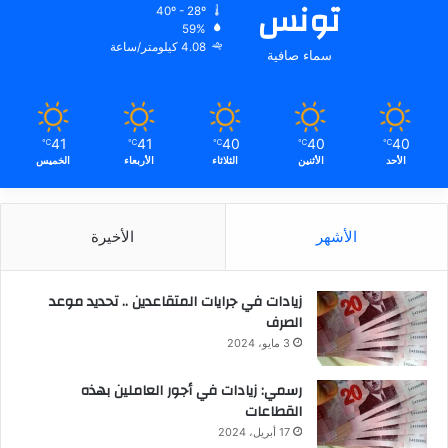
تونس
40º - 28º
59%
4.08 كيلومتر/ساعة
سماء صافية
41
41
40
40
40
℃
℃
℃
℃
℃
الأحد
الأثنين
الثلاثاء
الأربعاء
الخميس
الأشهر
الأخيرة
زيادات في جرايات المتقاعدين .. تحديد موعد
الصرف
3 مايو، 2024
رسمي: زيادات في أجور العاملين بهذه
القطاعات
17 أبريل، 2024