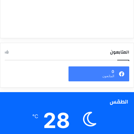
المتابعون
0
المتابعون
الطقس
28
℃