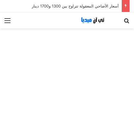
أسعار الأضاحي المعقولة تتراوح بين 1300 و1700 دينار
بحث عن
الق