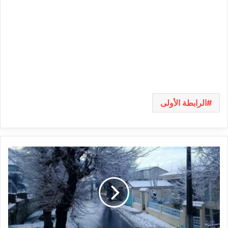
الرابطة الأولى
عين
دراهم:
تساقطات
ثلجية
كبيرة
تراوح
سمكها
ما