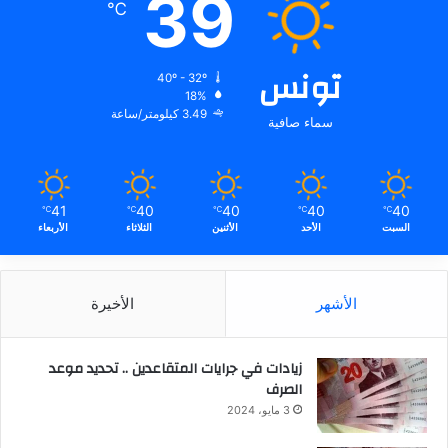
39
℃
تونس
40º - 32º
18%
3.49 كيلومتر/ساعة
سماء صافية
41
40
40
40
40
℃
℃
℃
℃
℃
السبت
الأحد
الأثنين
الثلاثاء
الأربعاء
الأشهر
الأخيرة
زيادات في جرايات المتقاعدين .. تحديد موعد
الصرف
3 مايو، 2024