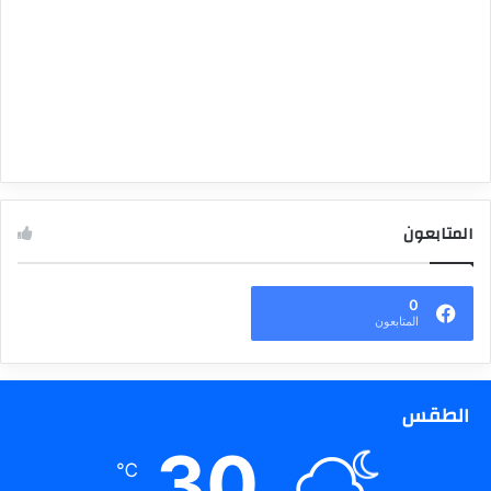
المتابعون
0
المتابعون
الطقس
30
℃