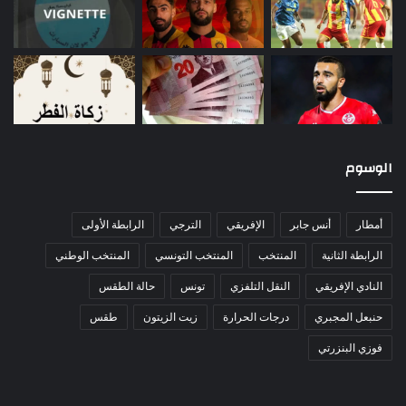
الوسوم
أمطار
أنس جابر
الإفريقي
الترجي
الرابطة الأولى
الرابطة الثانية
المنتخب
المنتخب التونسي
المنتخب الوطني
النادي الإفريقي
النقل التلفزي
تونس
حالة الطقس
حنبعل المجبري
درجات الحرارة
زيت الزيتون
طقس
فوزي البنزرتي