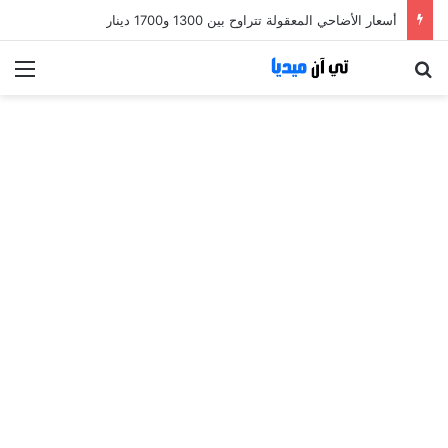
أسعار الأضاحي المعقولة تتراوح بين 1300 و1700 دينار
بحث عن
الق