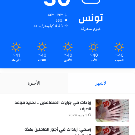
تونس
40º - 28º
56%
4.43 كيلومتر/ساعة
غيوم متفرقة
41
40
40
40
40
℃
℃
℃
℃
℃
السبت
الأحد
الأثنين
الثلاثاء
الأربعاء
الأشهر
الأخيرة
زيادات في جرايات المتقاعدين .. تحديد موعد
الصرف
3 مايو، 2024
رسمي: زيادات في أجور العاملين بهذه