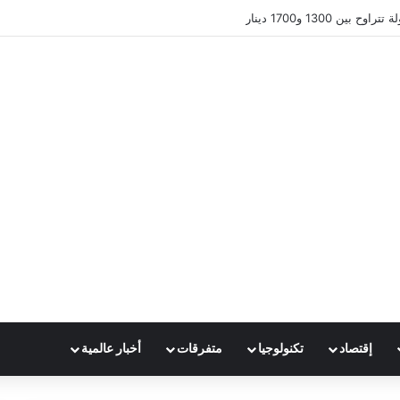
ين 1300 و1700 دينار
إقتصاد
تكنولوجيا
متفرقات
أخبار عالمية