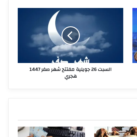
السبت
26
جويلية
مفتتح
شهر
صفر
1447
هجري
السبت 26 جويلية مفتتح شهر صفر 1447
هجري