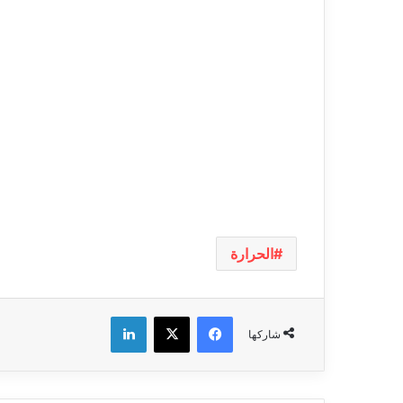
الحرارة
فيسبوك
‫X
لينكدإن
شاركها