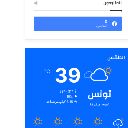
المتابعون
0
المتابعون
الطقس
39
℃
تونس
39º - 31º
19%
6.15 كيلومتر/ساعة
غيوم متفرقة