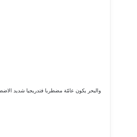
والبحر يكون عامّة مضطربا فتدريجيا شديد الاضطر