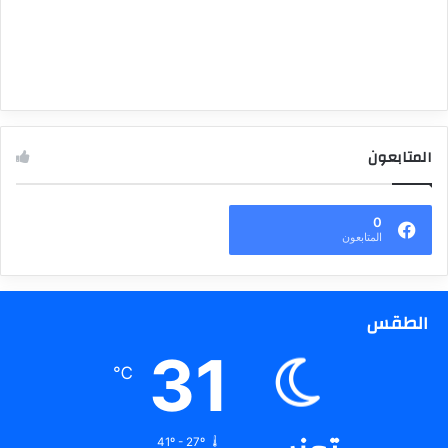
المتابعون
0
المتابعون
الطقس
31
℃
41º - 27º