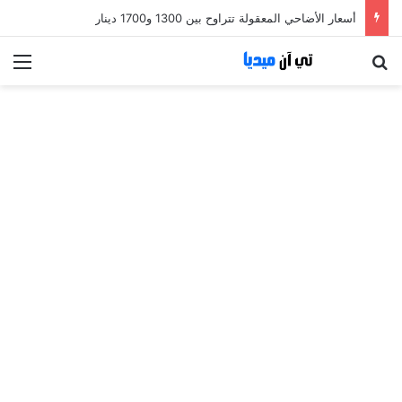
أسعار الأضاحي المعقولة تتراوح بين 1300 و1700 دينار
بحث عن
الق