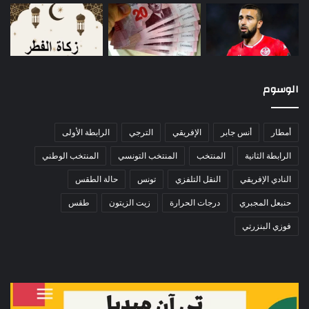
الوسوم
أمطار
أنس جابر
الإفريقي
الترجي
الرابطة الأولى
الرابطة الثانية
المنتخب
المنتخب التونسي
المنتخب الوطني
النادي الإفريقي
النقل التلفزي
تونس
حالة الطقس
حنبعل المجبري
درجات الحرارة
زيت الزيتون
طقس
فوزي البنزرتي