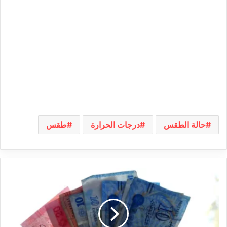
حالة الطقس
درجات الحرارة
طقس
صرف
منح
شهر
فيفري
ومساعدة
رمضان