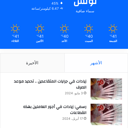
تونس
45%
6.47 كيلومتر/ساعة
سماء صافية
41
41
40
40
41
℃
℃
℃
℃
℃
الجمعة
السبت
الأحد
الأثنين
الثلاثاء
الأشهر
الأخيرة
زيادات في جرايات المتقاعدين .. تحديد موعد
الصرف
3 مايو، 2024
رسمي: زيادات في أجور العاملين بهذه
القطاعات
17 أبريل، 2024