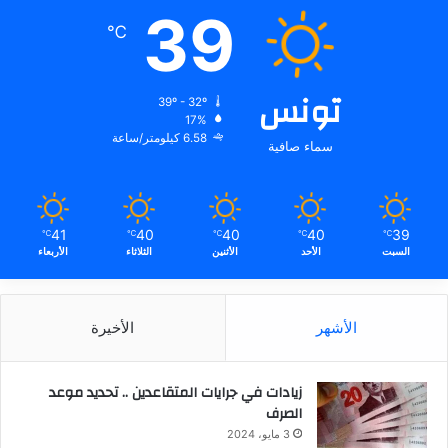
39
℃
تونس
39º - 32º
17%
6.58 كيلومتر/ساعة
سماء صافية
41
40
40
40
39
℃
℃
℃
℃
℃
السبت
الأحد
الأثنين
الثلاثاء
الأربعاء
الأشهر
الأخيرة
زيادات في جرايات المتقاعدين .. تحديد موعد
الصرف
3 مايو، 2024