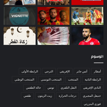
الوسوم
أمطار
أنس جابر
الإفريقي
الترجي
الرابطة الأولى
الرابطة الثانية
المنتخب
المنتخب التونسي
المنتخب الوطني
النادي الإفريقي
النقل التلفزي
تونس
حالة الطقس
حنبعل المجبري
درجات الحرارة
زيت الزيتون
طقس
فوزي البنزرتي