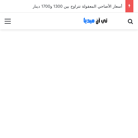
أسعار الأضاحي المعقولة تتراوح بين 1300 و1700 دينار
بحث عن
الق