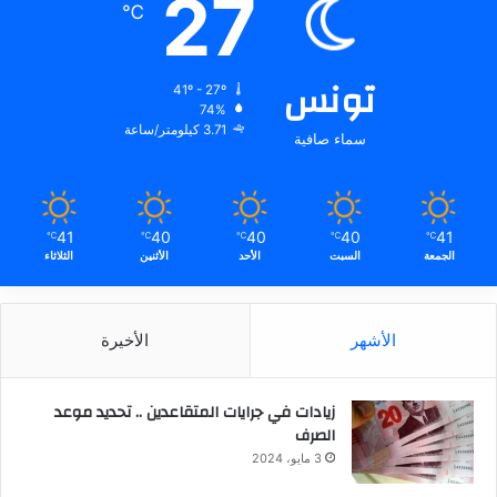
27
℃
تونس
41º - 27º
74%
3.71 كيلومتر/ساعة
سماء صافية
41
40
40
40
41
℃
℃
℃
℃
℃
الجمعة
السبت
الأحد
الأثنين
الثلاثاء
الأشهر
الأخيرة
زيادات في جرايات المتقاعدين .. تحديد موعد
الصرف
3 مايو، 2024