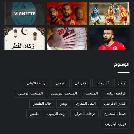
الوسوم
أمطار
أنس جابر
الإفريقي
الترجي
الرابطة الأولى
الرابطة الثانية
المنتخب
المنتخب التونسي
المنتخب الوطني
النادي الإفريقي
النقل التلفزي
تونس
حالة الطقس
حنبعل المجبري
درجات الحرارة
زيت الزيتون
طقس
فوزي البنزرتي