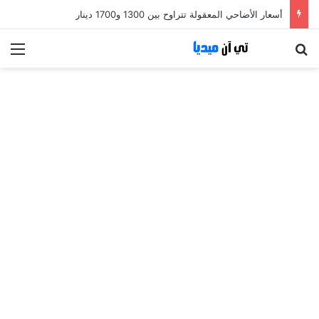
أسعار الأضاحي المعقولة تتراوح بين 1300 و1700 دينار
بحث عن
الق