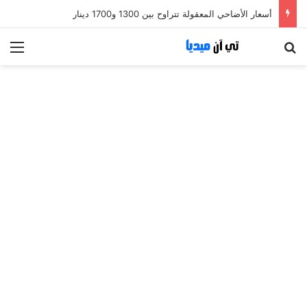
أسعار الأضاحي المعقولة تتراوح بين 1300 و1700 دينار
بحث عن
الق