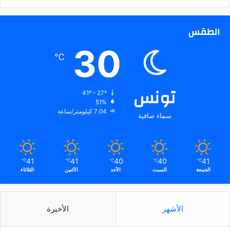
الطقس
30
℃
تونس
41º - 27º
51%
7.04 كيلومتر/ساعة
سماء صافية
41
41
40
40
41
℃
℃
℃
℃
℃
الجمعة
السبت
الأحد
الأثنين
الثلاثاء
الأشهر
الأخيرة