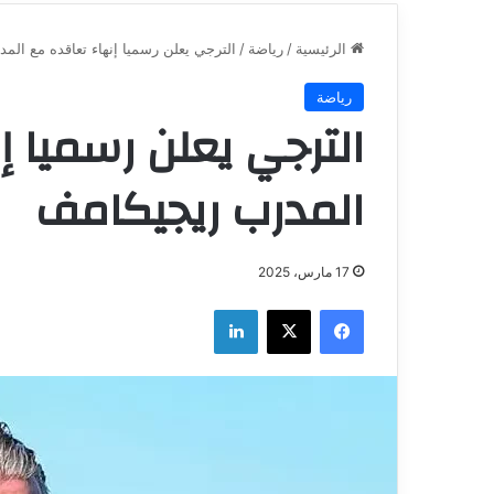
الرئيسية
/
رياضة
/
الترجي يعلن رسميا إنهاء تعاقده مع الم
رياضة
الترجي يعلن رسميا إ
المدرب ريجيكامف
17 مارس، 2025
فيسبوك
‫X
لينكدإن