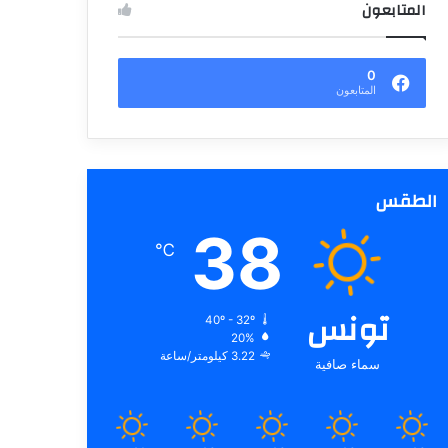
المتابعون
0
المتابعون
الطقس
38
℃
تونس
40º - 32º
20%
3.22 كيلومتر/ساعة
سماء صافية