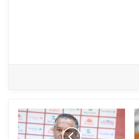
الترجي:
التركيبة
المحتملة
للإطار
الفني