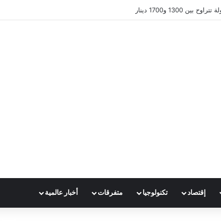
ين 1300 و1700 دينار
إقتصاد
تكنولوجيا
متفرقات
أخبار عالمية