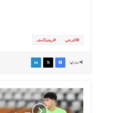
الترجي
ريجيكامف
فيسبوك
‫X
لينكدإن
شاركها
أسباب
وكواليس
استبعاد
أمان
الله