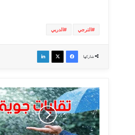
الترجي
الدربي
فيسبوك
‫X
لينكدإن
شاركها
تقلبات
جوية:
بلاغ
تحذيري
عاجل
موجّه
إلى
هؤلاء