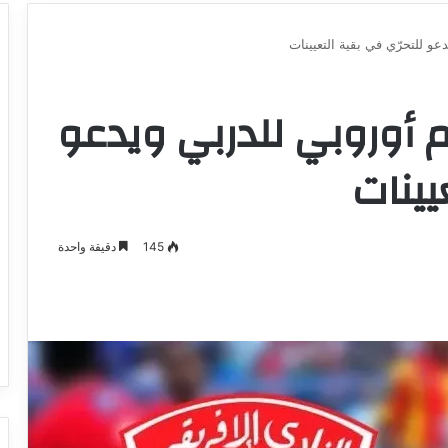
و للتحرّي في بقية التعيينات
م أوروبي للدربي ويدعو
يينات
145
دقيقة واحدة