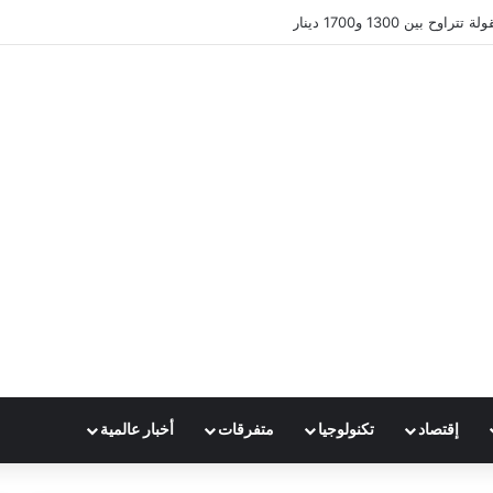
 بين 1300 و1700 دينار
إقتصاد
تكنولوجيا
متفرقات
أخبار عالمية