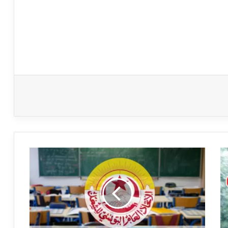
جامعة
التعليم
الثانوي
تدعو
لإيقاف
الدروس
غدا
الثلاثاء