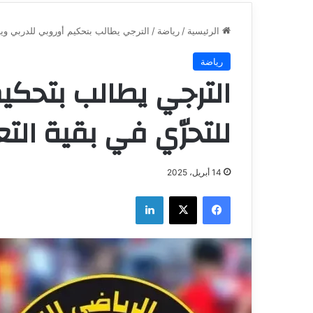
الرئيسية
/
رياضة
/
الترجي يطالب بتحكيم أوروبي للدربي ويدع
رياضة
الترجي يطالب بتحكي
للتحرّي في بقية التع
14 أبريل، 2025
فيسبوك
‫X
لينكدإن