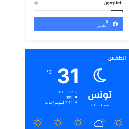
المتابعون
0
المتابعون
الطقس
31
℃
تونس
40º - 30º
38%
7.44 كيلومتر/ساعة
سماء صافية