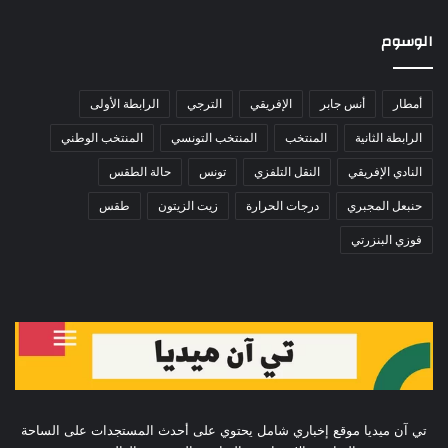
الوسوم
أمطار
أنس جابر
الإفريقي
الترجي
الرابطة الأولى
الرابطة الثانية
المنتخب
المنتخب التونسي
المنتخب الوطني
النادي الإفريقي
النقل التلفزي
تونس
حالة الطقس
حنبعل المجبري
درجات الحرارة
زيت الزيتون
طقس
فوزي البنزرتي
تي آن ميديا موقع إخباري شامل يحتوي على أحدث المستجدات على الساحة