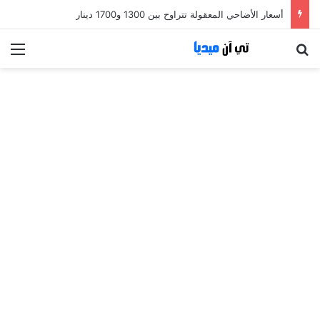
أسعار الأضاحي المعقولة تتراوح بين 1300 و1700 دينار
بحث عن
الق