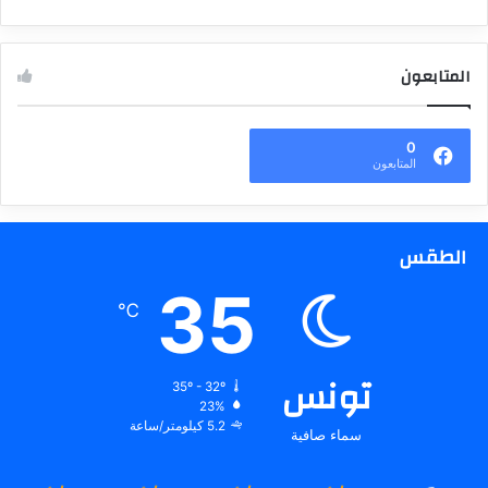
المتابعون
0
المتابعون
الطقس
35
℃
تونس
35º - 32º
23%
5.2 كيلومتر/ساعة
سماء صافية