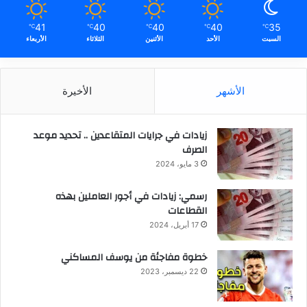
41
40
40
40
35
℃
℃
℃
℃
℃
السبت
الأحد
الأثنين
الثلاثاء
الأربعاء
الأشهر
الأخيرة
زيادات في جرايات المتقاعدين .. تحديد موعد
الصرف
3 مايو، 2024
رسمي: زيادات في أجور العاملين بهذه
القطاعات
17 أبريل، 2024
خطوة مفاجئة من يوسف المساكني
22 ديسمبر، 2023