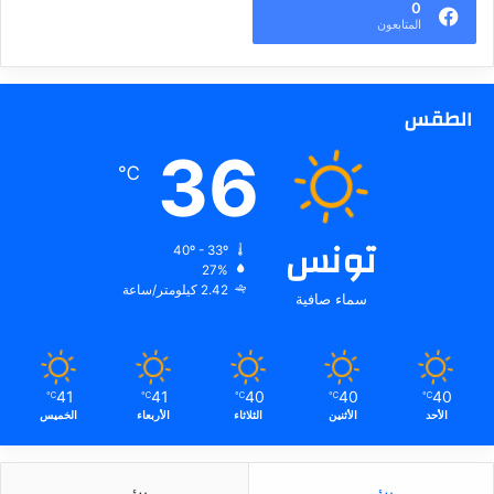
0
المتابعون
الطقس
36
℃
تونس
40º - 33º
27%
2.42 كيلومتر/ساعة
سماء صافية
41
41
40
40
40
℃
℃
℃
℃
℃
الأحد
الأثنين
الثلاثاء
الأربعاء
الخميس