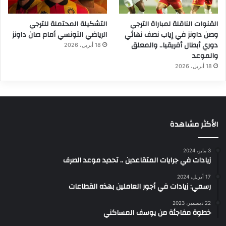
القنوات الناقلة لمباراة الترجي
التشكيلة المحتملة للترجي
وصن داونز في إياب نصف نهائي
الرياضي التونسي أمام صان داونز
دوري أبطال أفريقيا.. والمعلق
18 أبريل، 2026
والموعد
18 أبريل، 2026
الأكثر مشاهدة
3 مايو، 2024
زيادات في جرايات المتقاعدين .. تحديد موعد الصرف
17 أبريل، 2024
رسمي: زيادات في أجور العاملين بهذه القطاعات
22 ديسمبر، 2023
خطوة مفاجئة من يوسف المساكني