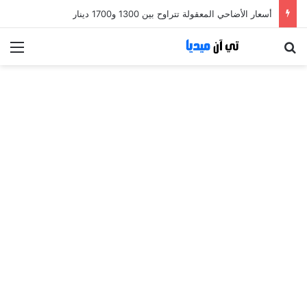
أسعار الأضاحي المعقولة تتراوح بين 1300 و1700 دينار
بحث عن
الق