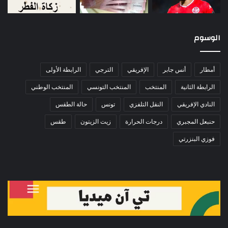
الوسوم
أمطار
أنس جابر
الإفريقي
الترجي
الرابطة الأولى
الرابطة الثانية
المنتخب
المنتخب التونسي
المنتخب الوطني
النادي الإفريقي
النقل التلفزي
تونس
حالة الطقس
حنبعل المجبري
درجات الحرارة
زيت الزيتون
طقس
فوزي البنزرتي