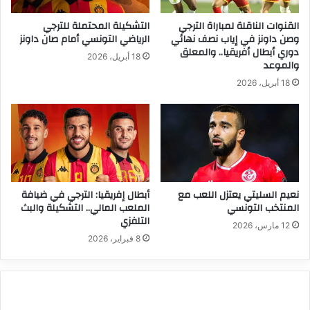
القنوات الناقلة لمباراة الترجي
التشكيلة المحتملة للترجي
وصن داونز في إياب نصف نهائي
الرياضي التونسي أمام صان داونز
دوري أبطال أفريقيا.. والمعلق
18 أبريل، 2026
والموعد
18 أبريل، 2026
نعيم السليتي يعتزل اللعب مع
أبطال إفريقيا: الترجي في ضيافة
المنتخب التونسي
الملعب المالي.. التشكيلة والبث
التلفزي
12 مارس، 2026
8 فبراير، 2026