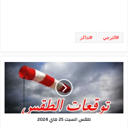
الترجي
تذاكر
طقس
السبت
25
ماي
2024
طقس السبت 25 ماي 2024