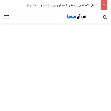
أسعار الأضاحي المعقولة تتراوح بين 1300 و1700 دينار
بحث عن
الق