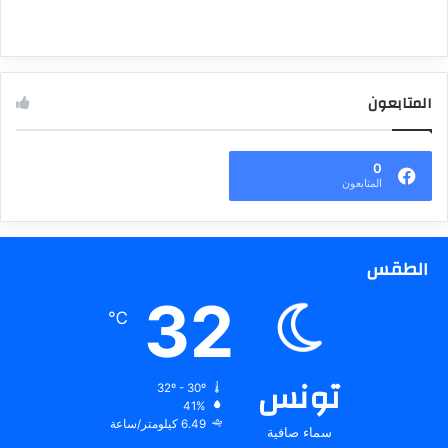
المتابعون
0
المتابعون
الطقس
32
℃
تونس
32º - 30º
41%
6.49 كيلومتر/ساعة
سماء صافية