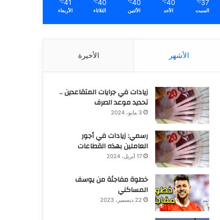
41
40
40
40
37
℃
℃
℃
℃
℃
السبت
الأحد
الأثنين
الثلاثاء
الأربعاء
الأشهر
الأخيرة
زيادات في جرايات المتقاعدين ..
تحديد موعد الصرف
3 مايو، 2024
رسمي: زيادات في أجور
العاملين بهذه القطاعات
17 أبريل، 2024
خطوة مفاجئة من يوسف
المساكني
22 ديسمبر، 2023