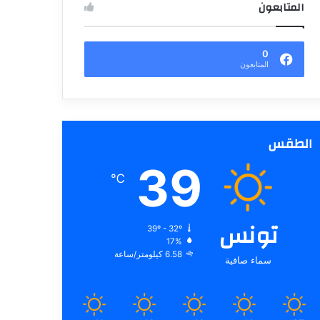
المتابعون
0
المتابعون
الطقس
39
℃
تونس
39º - 32º
17%
6.58 كيلومتر/ساعة
سماء صافية