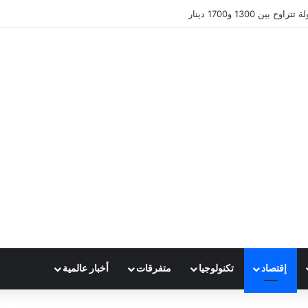
ين 1300 و1700 دينار
إقتصاد
تكنولوجيا
متفرقات
أخبار عالمية