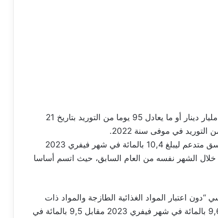
وبلغ مستوى الاحتياطي من العملة الأجنبية 21,9 مليار دينار أو ما يعادل 95 يوما من التوريد بتاريخ 21
أما بخصوص التضخم، فقد استمر في الارتفاع بنسق متدعم ليبلغ 10,4 بالمائة في شهر فيفري 2023
بالمائة في الشهر السابق و7 بالمائة خلال الشهر نفسه من العام السابق، حيث اتسم أساسا
 “دون اعتبار المواد الغذائية الطازجة والمواد ذات
الأسعار المؤطرة” والذي أظهر جمودا حيث بلغ 9,6 بالمائة في شهر فيفري 2023 مقابل 9,5 بالمائة في