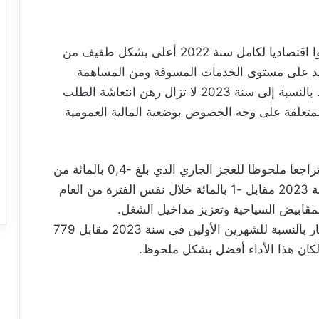
أما على الصعيد الوطني، فقد لاحظ المجلس نموا اقتصاديا لكامل سنة 2022 أعلى بشكل طفيف من
الجيد على مستوى الخدمات المسوقة ومن المساهمة
الإيجابية للصناعات المعملية، بيد أن آفاق النشاط بالنسبة إلى سنة 2023 لا تزال رهن انتعاشة الطلب
متعلقة على وجه الخصوص بوضعية المالية العمومية
وعلى مستوى القطاع الخارجي، سجّل المجلس تراجعا ملحوظا للعجز الجاري الذي بلغ -0,4 بالمائة من
إجمالي الناتج المحلي خلال الشهرين الأولين لسنة 2023 مقابل -1 بالمائة خلال نفس الفترة من العام
مقابيض السياحية وتعزيز مداخيل الشغل.
ولولا تفاقم عجز ميزان الطاقة (1.693 مليون دينار بالنسبة للشهرين الأولين في سنة 2023 مقابل 779
) لكان هذا الأداء أفضل بشكل ملحوظ.