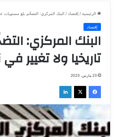
الرئيسية
/
إقتصاد
/
البنك المركزي: التضخّم بلغ مستويات عالي
إقتصاد
البنك المركزي: التض
تاريخيا ولا تغيير في
23 مارس، 2023
فيسبوك
‫X
لينكدإن