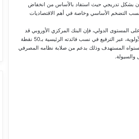
إن بشكل تدريجي حيث استفاد بالأساس من انخفاض
 أن نسب التضخم الأساسي وخاصة في أهم الاقتصاديات
ى المستوى الدولي، فإن البنك المركزي الأوروبي قد
أبدى تصميما على التصدي للتضخم على سبيل الأولوية، عبر الترفيع في نسب فائدته الرئيسية بـ50 نقطة
2023، للرجوع به نحو مستواه المستهدف وذلك بدعم من صلابة نظامه المصرفي
والسيولة.