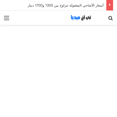
أسعار الأضاحي المعقولة تتراوح بين 1300 و1700 دينار
بحث عن
الق