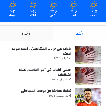
41
40
40
40
40
℃
℃
℃
℃
℃
السبت
الأحد
الأثنين
الثلاثاء
الأربعاء
الأشهر
الأخيرة
زيادات في جرايات المتقاعدين .. تحديد موعد
الصرف
3 مايو، 2024
رسمي: زيادات في أجور العاملين بهذه
القطاعات
17 أبريل، 2024
خطوة مفاجئة من يوسف المساكني
22 ديسمبر، 2023