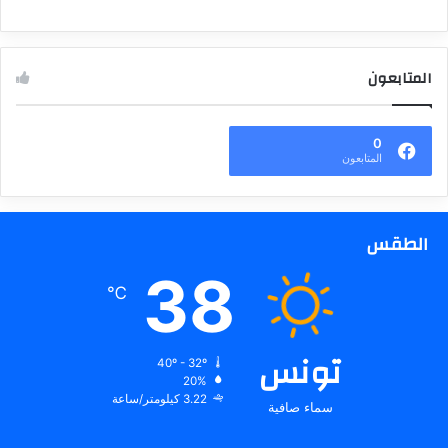
المتابعون
0
المتابعون
الطقس
38
℃
تونس
40º - 32º
20%
3.22 كيلومتر/ساعة
سماء صافية