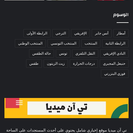
الوسوم
أمطار
أنس جابر
الإفريقي
الترجي
الرابطة الأولى
الرابطة الثانية
المنتخب
المنتخب التونسي
المنتخب الوطني
النادي الإفريقي
النقل التلفزي
تونس
حالة الطقس
حنبعل المجبري
درجات الحرارة
زيت الزيتون
طقس
فوزي البنزرتي
تي آن ميديا موقع إخباري شامل يحتوي على أحدث المستجدات على الساحة