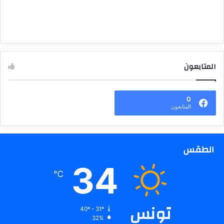
المتابعون
0
المتابعون
الطقس
34
℃
تونس
40º - 31º
32%