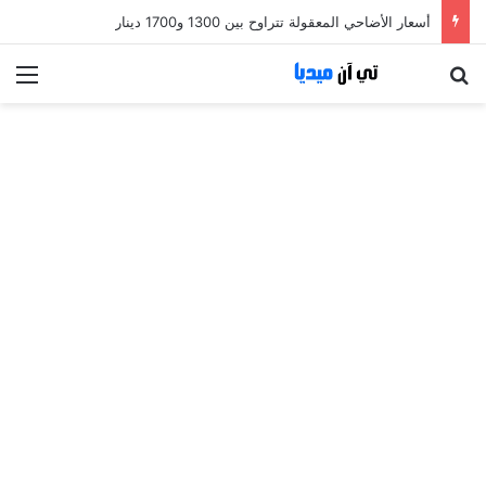
أسعار الأضاحي المعقولة تتراوح بين 1300 و1700 دينار
بحث عن
الق