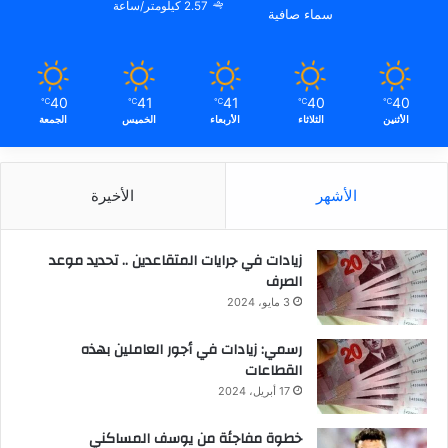
2.57 كيلومتر/ساعة
سماء صافية
40
41
41
40
40
℃
℃
℃
℃
℃
الأثنين
الثلاثاء
الأربعاء
الخميس
الجمعة
الأشهر
الأخيرة
زيادات في جرايات المتقاعدين .. تحديد موعد
الصرف
3 مايو، 2024
رسمي: زيادات في أجور العاملين بهذه
القطاعات
17 أبريل، 2024
خطوة مفاجئة من يوسف المساكني