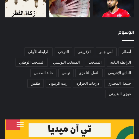
الوسوم
أمطار
أنس جابر
الإفريقي
الترجي
الرابطة الأولى
الرابطة الثانية
المنتخب
المنتخب التونسي
المنتخب الوطني
النادي الإفريقي
النقل التلفزي
تونس
حالة الطقس
حنبعل المجبري
درجات الحرارة
زيت الزيتون
طقس
فوزي البنزرتي