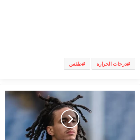
درجات الحرارة
طقس
إهانات
عنصرية
ضدّ
حنبعل
المجبري