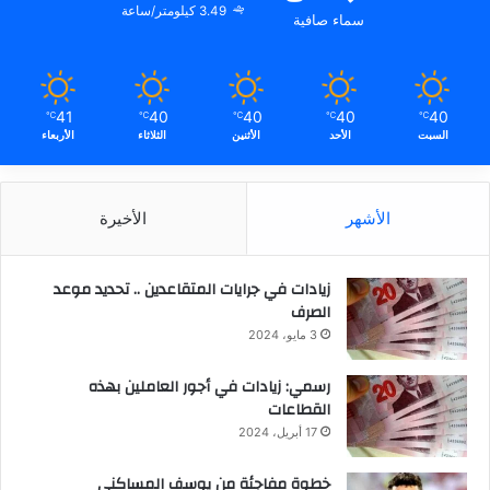
3.49 كيلومتر/ساعة
سماء صافية
41
40
40
40
40
℃
℃
℃
℃
℃
السبت
الأحد
الأثنين
الثلاثاء
الأربعاء
الأشهر
الأخيرة
زيادات في جرايات المتقاعدين .. تحديد موعد
الصرف
3 مايو، 2024
رسمي: زيادات في أجور العاملين بهذه
القطاعات
17 أبريل، 2024
خطوة مفاجئة من يوسف المساكني