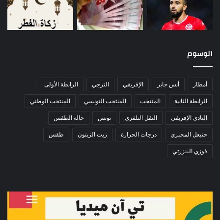
الوسوم
أمطار
أنس جابر
الإفريقي
الترجي
الرابطة الأولى
الرابطة الثانية
المنتخب
المنتخب التونسي
المنتخب الوطني
النادي الإفريقي
النقل التلفزي
تونس
حالة الطقس
حنبعل المجبري
درجات الحرارة
زيت الزيتون
طقس
فوزي البنزرتي