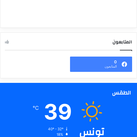
المتابعون
0
المتابعون
الطقس
39
℃
تونس
40º - 32º
18%