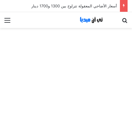
أسعار الأضاحي المعقولة تتراوح بين 1300 و1700 دينار
بحث عن
الق