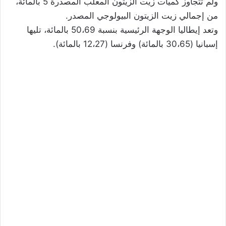
ولم تتجاوز كميات زيت الزيتون المعلّب المصدرة 5 بالمائة،
من إجمالي زيت الزيتون البيولوجي المصدر.
وتعد إيطاليا الوجهة الرئيسية بنسبة 50،69 بالمائة، تليها
إسبانيا (30،65 بالمائة) وفرنسا (12،27 بالمائة).