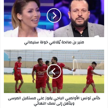
بن
صالحة
يُقاضي
خولة
سليماني
منير بن صالحة يُقاضي خولة سليماني
كأس
تونس:
الأولمبي
الباجي
يفوز
على
مستقبل
المرسى
ويتأهل
كأس تونس: الأولمبي الباجي يفوز على مستقبل المرسى
إلى
ويتأهل إلى نصف النهائي
نصف
النهائي