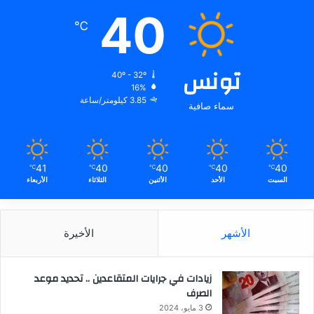
40
℃
تونس
40º - 32º
16%
3.85 كيلومتر/ساعة
سماء صافية
41
40
40
40
40
℃
℃
℃
℃
℃
السبت
الأحد
الأثنين
الثلاثاء
الأربعاء
الأشهر
الأخيرة
زيادات في جرايات المتقاعدين .. تحديد موعد
الصرف
3 مايو، 2024