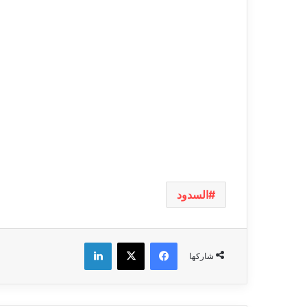
السدود
فيسبوك
‫X
لينكدإن
شاركها