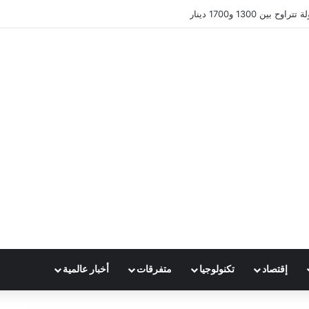
ين 1300 و1700 دينار
إقتصاد
تكنولوجيا
متفرقات
أخبار عالمية