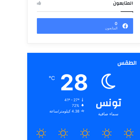
المتابعون
0
المتابعون
الطقس
28
℃
تونس
41º - 27º
72%
4.38 كيلومتر/ساعة
سماء صافية