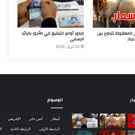
 المعقولة تتراوح بين
صدور أوامر الترفيع في الأجور بالرائد
الرسمي
30 أبريل، 2026
ار
الوسوم
أمطار
أنس جابر
الإفريقي
الرابطة الأولى
الرابطة الثانية
ا