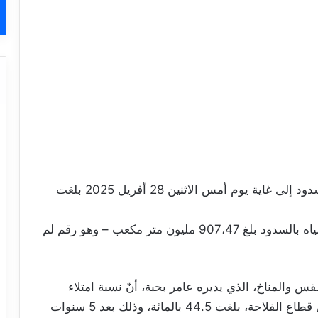
أعلن المرصد الوطني للفلاحة أنّ نسبة امتلاء السدود إلى غاية يوم أمس الاثنين 28 أفريل 2025 بلغت
كما أشار ذات المصدر إلى أنّ المخزون العام للمياه بالسدود بلغ 907،47 مليون متر مكعب – وهو رقم لم
والمناخ، الذي يديره عامر بحبة، أنّ نسبة امتلاء
سدود الشّمال، التي تستعمل مياهها للشّرب وفي قطاع الفلاحة، بلغت 44.5 بالمائة، وذلك بعد 5 سنوات