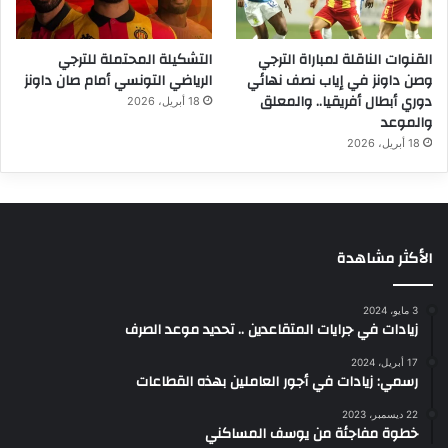
القنوات الناقلة لمباراة الترجي
التشكيلة المحتملة للترجي
وصن داونز في إياب نصف نهائي
الرياضي التونسي أمام صان داونز
دوري أبطال أفريقيا.. والمعلق
18 أبريل، 2026
والموعد
18 أبريل، 2026
الأكثر مشاهدة
3 مايو، 2024
زيادات في جرايات المتقاعدين .. تحديد موعد الصرف
17 أبريل، 2024
رسمي: زيادات في أجور العاملين بهذه القطاعات
22 ديسمبر، 2023
خطوة مفاجئة من يوسف المساكني