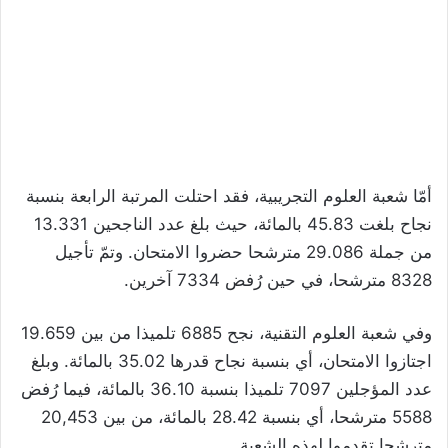
أمّا شعبة العلوم التجريبية، فقد احتلت المرتبة الرابعة بنسبة
نجاح بلغت 45.83 بالمائة، حيث بلغ عدد الناجحين 13.331
من جملة 29.086 مترشحا حضروا الامتحان. وتمّ تأجيل
8328 مترشحا، في حين رُفض 7334 آخرين.
وفي شعبة العلوم التقنية، نجح 6885 تلميذا من بين 19.659
اجتازوا الامتحان، أي بنسبة نجاح قدرها 35.02 بالمائة. وبلغ
عدد المؤجلين 7097 تلميذا بنسبة 36.10 بالمائة، فيما رُفض
5588 مترشحا، أي بنسبة 28.42 بالمائة، من بين 20,453
مترشحا تقدموا لهذه الشعبة.