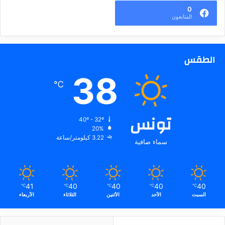
0
المتابعون
الطقس
38
℃
تونس
40º - 32º
20%
3.22 كيلومتر/ساعة
سماء صافية
41
40
40
40
40
℃
℃
℃
℃
℃
السبت
الأحد
الأثنين
الثلاثاء
الأربعاء