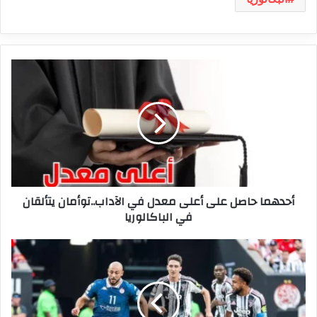
أحدهما
حاصل
على
أعلى
معدل
في
الآداب..توأمان
يتألقان
في
أحدهما حاصل على أعلى معدل في الآداب..توأمان يتألقان
الباكالوريا
في الباكالوريا
مونديال
الأندية:
الوداد
البيضاوي
ينهزم