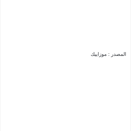
المصدر : موزاييك