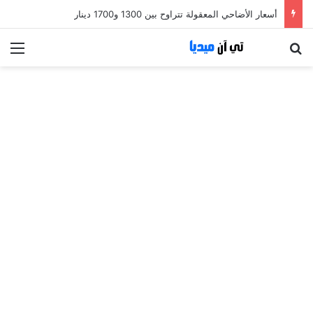
أسعار الأضاحي المعقولة تتراوح بين 1300 و1700 دينار
بحث عن
الق