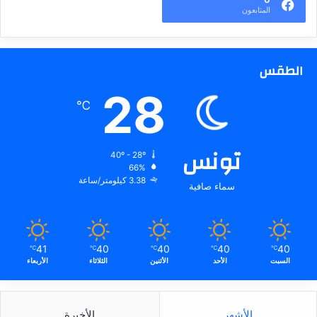
المتابعون
الطقس
28
℃
تونس
40º - 28º
66%
3.38 كيلومتر/ساعة
سماء صافية
41
40
40
40
40
℃
℃
℃
℃
℃
السبت
الأحد
الأثنين
الثلاثاء
الأربعاء
الأشهر
الأخيرة