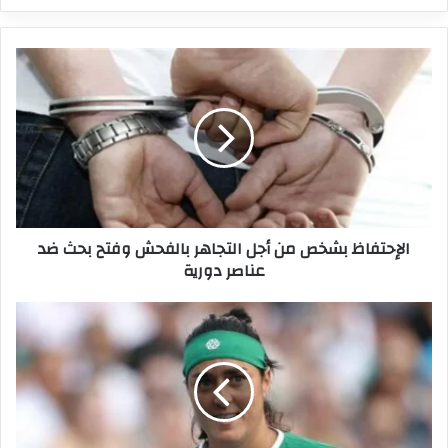
الإحتفاظ
بشخص
من
أجل
التجاهر
بالفحش
وفتح
بحث
ضد
الإحتفاظ بشخص من أجل التجاهر بالفحش وفتح بحث ضد
عناصر
عناصر دورية
دورية
بطولة
انديان
ويلز:
أنس
جابر
معفاة
من