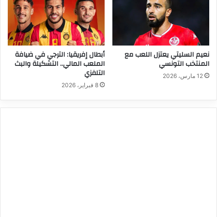
نعيم السليتي يعتزل اللعب مع
أبطال إفريقيا: الترجي في ضيافة
المنتخب التونسي
الملعب المالي.. التشكيلة والبث
التلفزي
12 مارس، 2026
8 فبراير، 2026