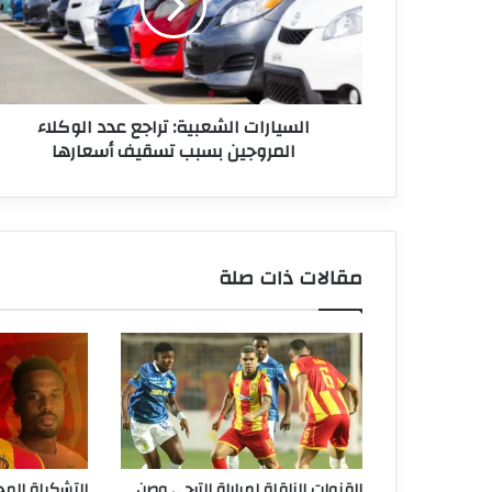
الوكلاء
المروجين
بسبب
تسقيف
أسعارها
السيارات الشعبية: تراجع عدد الوكلاء
المروجين بسبب تسقيف أسعارها
مقالات ذات صلة
القنوات الناقلة لمباراة الترجي وصن
التشكيلة المح