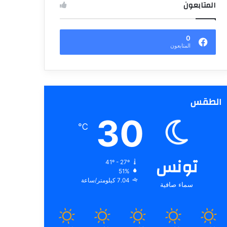
المتابعون
0
المتابعون
الطقس
30
℃
تونس
41º - 27º
51%
7.04 كيلومتر/ساعة
سماء صافية