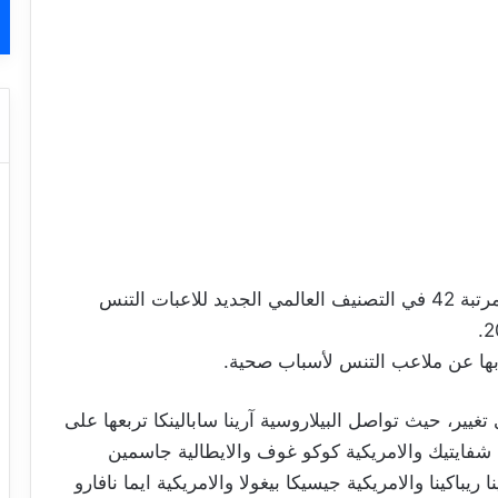
حافظت لاعبة التنس التونسية أنس جابر على المرتبة 42 في التصنيف العالمي الجديد للاعبات التنس
ها عن ملاعب التنس لأسباب صحية.
غيير، حيث تواصل البيلاروسية آرينا سابالينكا تربعها على
ا شفايتيك والامريكية كوكو غوف والايطالية جاسمين
 ريباكينا والامريكية جيسيكا بيغولا والامريكية ايما نافارو