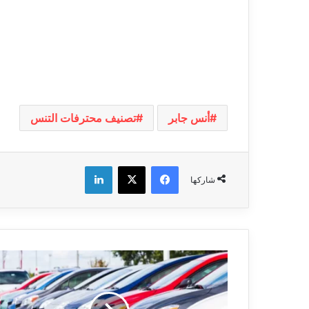
أنس جابر
تصنيف محترفات التنس
فيسبوك
‫X
لينكدإن
شاركها
السيارات
الشعبية:
تراجع
عدد