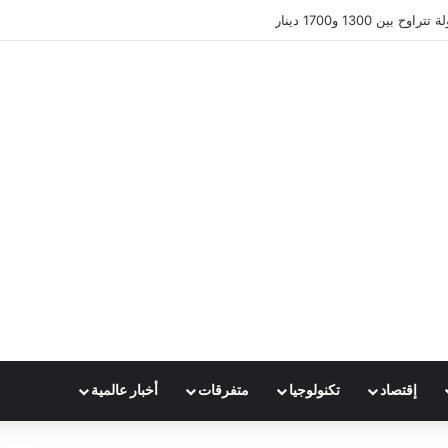
ين 1300 و1700 دينار
إقتصاد
تكنولوجيا
متفرقات
أخبار عالمية