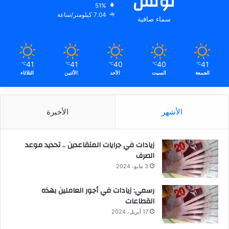
تونس
51%
7.04 كيلومتر/ساعة
سماء صافية
41
41
40
40
41
℃
℃
℃
℃
℃
الجمعة
السبت
الأحد
الأثنين
الثلاثاء
الأشهر
الأخيرة
زيادات في جرايات المتقاعدين .. تحديد موعد
الصرف
3 مايو، 2024
رسمي: زيادات في أجور العاملين بهذه
القطاعات
17 أبريل، 2024