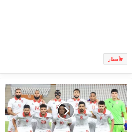
أمطار
المنتخب:
قائمة
اللاعبين
المدعويين
لمباراتي
مدغشقر
وغامبيا