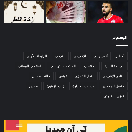
الوسوم
أمطار
أنس جابر
الإفريقي
الترجي
الرابطة الأولى
الرابطة الثانية
المنتخب
المنتخب التونسي
المنتخب الوطني
النادي الإفريقي
النقل التلفزي
تونس
حالة الطقس
حنبعل المجبري
درجات الحرارة
زيت الزيتون
طقس
فوزي البنزرتي