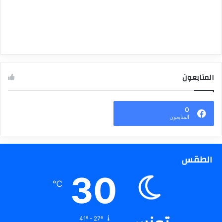
المتابعون
0
المتابعون
الطقس
30
℃
41º - 27º