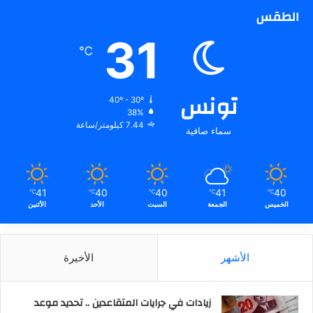
الطقس
31
℃
تونس
40º - 30º
38%
7.44 كيلومتر/ساعة
سماء صافية
41
40
40
41
40
℃
℃
℃
℃
℃
الخميس
الجمعة
السبت
الأحد
الأثنين
الأشهر
الأخيرة
زيادات في جرايات المتقاعدين .. تحديد موعد