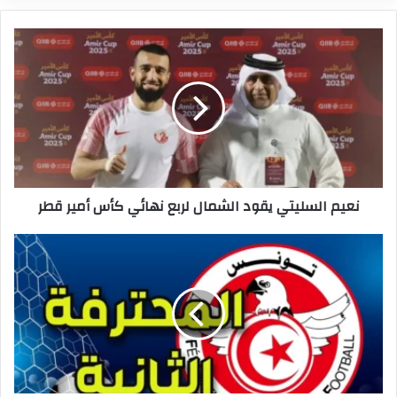
نعيم
السليتي
يقود
الشمال
لربع
نهائي
كأس
أمير
قطر
نعيم السليتي يقود الشمال لربع نهائي كأس أمير قطر
الرابطة
الثانية:
تعيينات
مباريات
الجولة
24