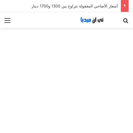
أسعار الأضاحي المعقولة تتراوح بين 1300 و1700 دينار
بحث عن
الق