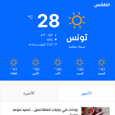
الطقس
28
℃
تونس
41º - 28º
69%
3.22 كيلومتر/ساعة
سماء صافية
41
40
40
40
41
℃
℃
℃
℃
℃
الجمعة
السبت
الأحد
الأثنين
الثلاثاء
الأشهر
الأخيرة
زيادات في جرايات المتقاعدين .. تحديد موعد