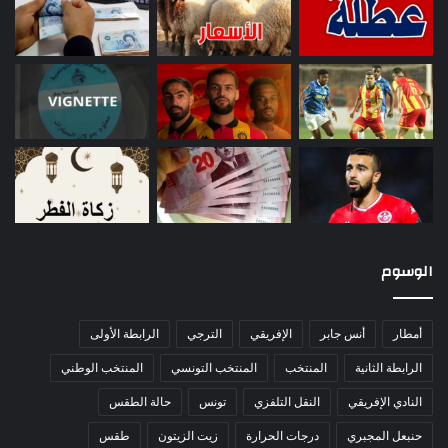
الوسوم
أمطار
أنس جابر
الإفريقي
الترجي
الرابطة الأولى
الرابطة الثانية
المنتخب
المنتخب التونسي
المنتخب الوطني
النادي الإفريقي
النقل التلفزي
تونس
حالة الطقس
حنبعل المجبري
درجات الحرارة
زيت الزيتون
طقس