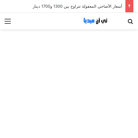
أسعار الأضاحي المعقولة تتراوح بين 1300 و1700 دينار
بحث عن
الق