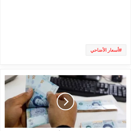
أسعار الأضاحي
صدور
أوامر
الترفيع
في
الأجور
بالرائد
الرسمي