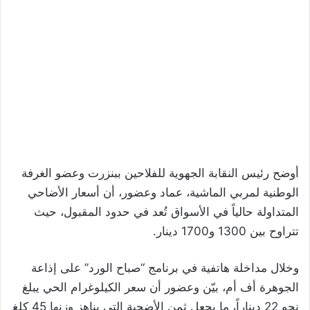
أوضح رئيس النقابة الجهوية للفلاحين ببنزرت وعضو الغرفة
الوطنية لمربي الماشية، عماد وعضور، أن أسعار الأضاحي
المتداولة حالياً في الأسواق تُعد في حدود المقبول، حيث
تتراوح بين 1300 و1700 دينار.
وخلال مداخلة هاتفية في برنامج “صباح الورد” على إذاعة
الجوهرة أف أم، بيّن وعضور أن سعر الكيلوغرام الحي يبلغ
نحو 22 ديناراً، ما يجعل ثمن الأضحية التي يناهز وزنها 45 كلغ