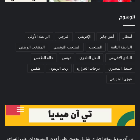
الوسوم
أمطار
أنس جابر
الإفريقي
الترجي
الرابطة الأولى
الرابطة الثانية
المنتخب
المنتخب التونسي
المنتخب الوطني
النادي الإفريقي
النقل التلفزي
تونس
حالة الطقس
حنبعل المجبري
درجات الحرارة
زيت الزيتون
طقس
فوزي البنزرتي
تي آن ميديا موقع إخباري شامل يحتوي على أحدث المستجدات على الساحة