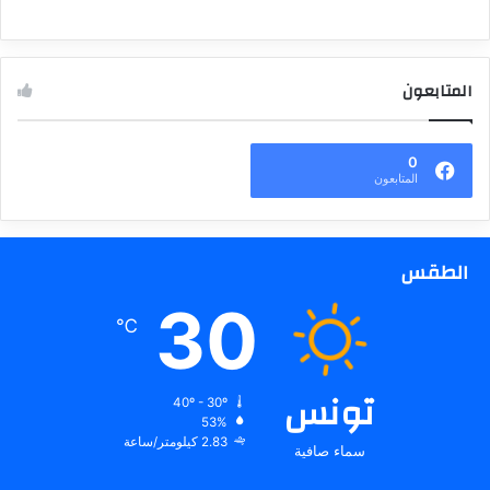
المتابعون
0
المتابعون
الطقس
30
℃
تونس
40º - 30º
53%
2.83 كيلومتر/ساعة
سماء صافية