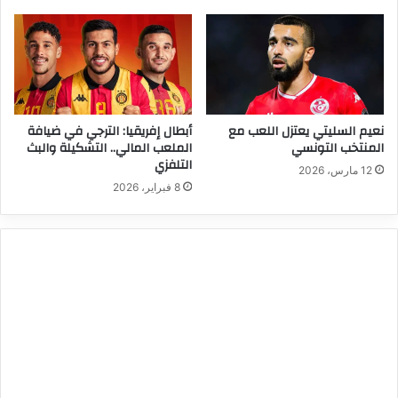
نعيم السليتي يعتزل اللعب مع
أبطال إفريقيا: الترجي في ضيافة
المنتخب التونسي
الملعب المالي.. التشكيلة والبث
التلفزي
12 مارس، 2026
8 فبراير، 2026