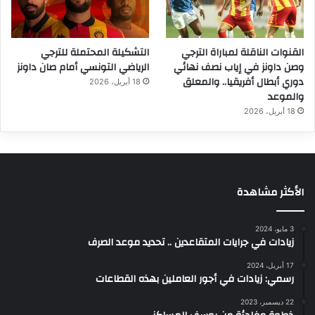
القنوات الناقلة لمباراة الترجي
التشكيلة المحتملة للترجي
وصن داونز في إياب نصف نهائي
الرياضي التونسي أمام صان داونز
دوري أبطال أفريقيا.. والمعلق
18 أبريل، 2026
والموعد
18 أبريل، 2026
الأكثر مشاهدة
3 مايو، 2024
زيادات في جرايات المتقاعدين .. تحديد موعد الصرف
17 أبريل، 2024
رسمي: زيادات في أجور العاملين بهذه القطاعات
22 ديسمبر، 2023