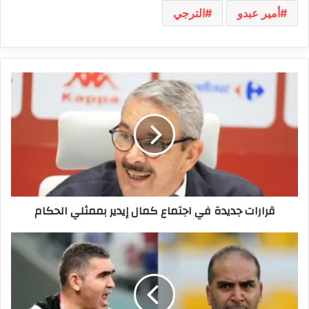
أمير عبدو
الترجي
قرارات
جديدة
في
اجتماع
كمال
إيدير
بممثلي
الحكام
قرارات جديدة في اجتماع كمال إيدير بممثلي الحكام
جامعة
كرة
القدم
تقترب
من