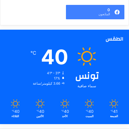
0
المتابعون
الطقس
40
℃
تونس
41º - 31º
17%
3.66 كيلومتر/ساعة
سماء صافية
40
40
40
40
41
℃
℃
℃
℃
℃
الجمعة
السبت
الأحد
الأثنين
الثلاثاء