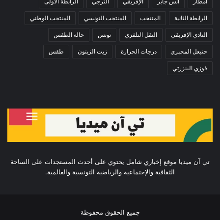
أمطار
أنس جابر
الإفريقي
الترجي
الرابطة الأولى
الرابطة الثانية
المنتخب
المنتخب التونسي
المنتخب الوطني
النادي الإفريقي
النقل التلفزي
تونس
حالة الطقس
حنبعل المجبري
درجات الحرارة
زيت الزيتون
طقس
فوزي البنزرتي
تي آن ميديا موقع إخباري شامل يحتوي على أحدث المستجدات على الساحة
الثقافية والإجتماعية والرياضية التونسية والعالمية.
جميع الحقوق محفوظة