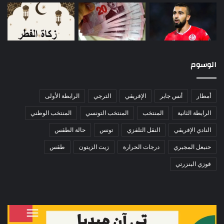
الوسوم
أمطار
أنس جابر
الإفريقي
الترجي
الرابطة الأولى
الرابطة الثانية
المنتخب
المنتخب التونسي
المنتخب الوطني
النادي الإفريقي
النقل التلفزي
تونس
حالة الطقس
حنبعل المجبري
درجات الحرارة
زيت الزيتون
طقس
فوزي البنزرتي