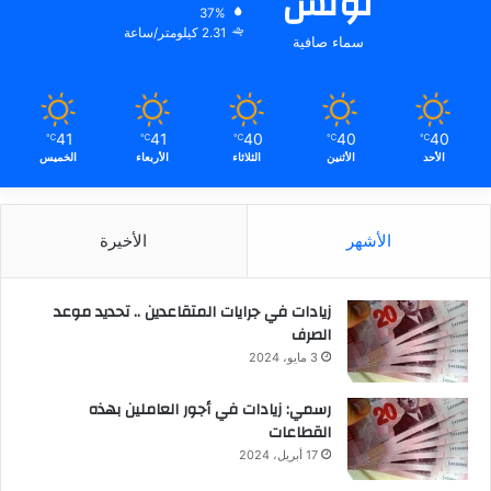
تونس
37%
2.31 كيلومتر/ساعة
سماء صافية
41
41
40
40
40
℃
℃
℃
℃
℃
الأحد
الأثنين
الثلاثاء
الأربعاء
الخميس
الأشهر
الأخيرة
زيادات في جرايات المتقاعدين .. تحديد موعد
الصرف
3 مايو، 2024
رسمي: زيادات في أجور العاملين بهذه
القطاعات
17 أبريل، 2024