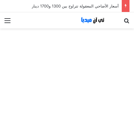
أسعار الأضاحي المعقولة تتراوح بين 1300 و1700 دينار
بحث عن
الق