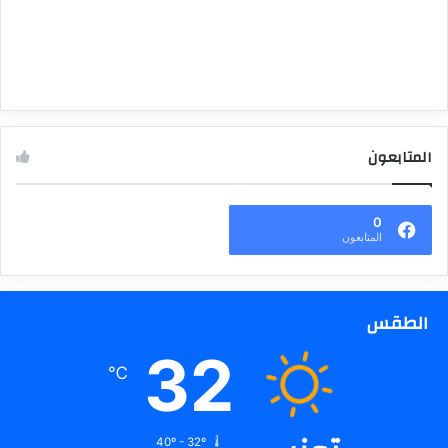
المتابعون
0
المتابعون
الطقس
32
℃
40º - 32º