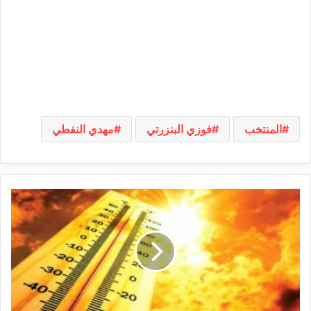
المنتخب
فوزي البنزرتي
مهدي النفطي
طقس
الخميس
18
جويلية
2024