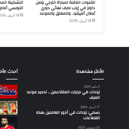
القنوات الناقلة لمباراة الترجي وصن
التشكيلة المح
داونز في إياب نصف نهائي دوري
التونسي أمام 
أبطال أفريقيا.. والمعلق والموعد
18 أبريل، 2026
18 أبريل، 2026
الأكثر مشاهدة
أحدث الأخب
3 مايو، 2024
زيادات في جرايات المتقاعدين .. تحديد موعد
الصرف
17 أبريل، 2024
رسمي: زيادات في أجور العاملين بهذه
القطاعات
22 ديسمبر، 2023