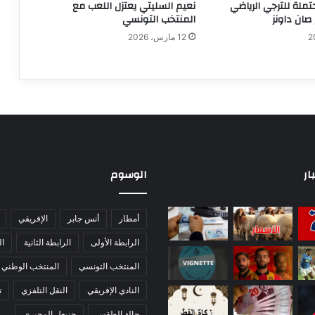
تملة للترجي الرياضي
نعيم السليتي يعتزل اللعب مع
صان داونز
المنتخب التونسي
12 مارس، 2026
ار
الوسوم
أمطار
أنس جابر
الإفريقي
الرابطة الأولى
الرابطة الثانية
ا
المنتخب التونسي
المنتخب الوطني
النادي الإفريقي
النقل التلفزي
ت
حالة الطقس
حنبعل المجبري