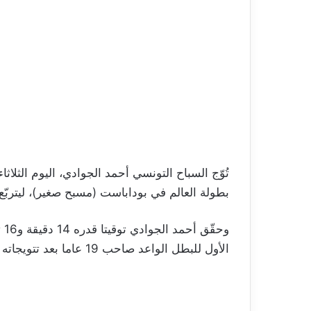
بطولة العالم في بوداباست (مسبح صغير)، ليتربّ
الأول للبطل الواعد صاحب 19 عاما بعد تتويجاته في بطولة النخبة الفرنسية.