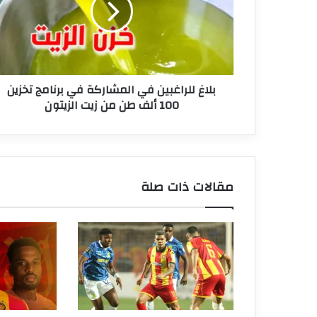
في
برنامج
تخزين
100
ألف
بلاغ للراغبين في المشاركة في برنامج تخزين
طن
100 ألف طن من زيت الزيتون
من
زيت
الزيتون
مقالات ذات صلة