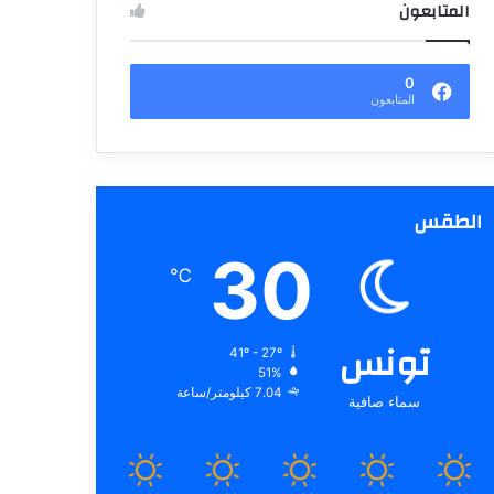
المتابعون
0
المتابعون
الطقس
30
℃
تونس
41º - 27º
51%
7.04 كيلومتر/ساعة
سماء صافية