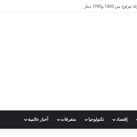
ين 1300 و1700 دينار
إقتصاد
تكنولوجيا
متفرقات
أخبار عالمية