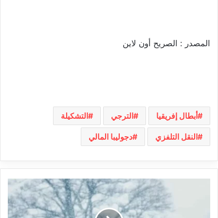
المصدر : الصريح أون لاين
أبطال إفريقيا
الترجي
التشكيلة
النقل التلفزي
دجوليبا المالي
اليوم
وغدا:
أمطار
غزيرة