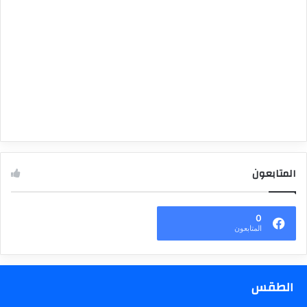
المتابعون
0
المتابعون
الطقس