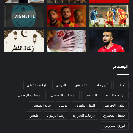
الوسوم
أمطار
أنس جابر
الإفريقي
الترجي
الرابطة الأولى
الرابطة الثانية
المنتخب
المنتخب التونسي
المنتخب الوطني
النادي الإفريقي
النقل التلفزي
تونس
حالة الطقس
حنبعل المجبري
درجات الحرارة
زيت الزيتون
طقس
فوزي البنزرتي