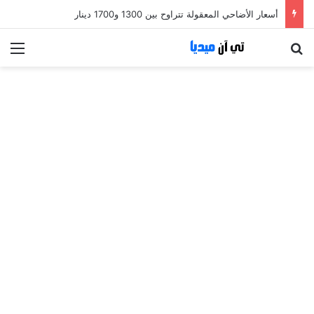
أسعار الأضاحي المعقولة تتراوح بين 1300 و1700 دينار
بحث عن
الق