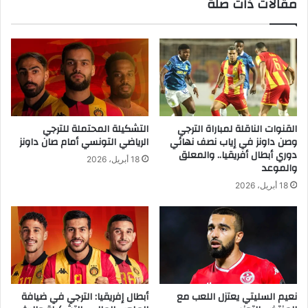
مقالات ذات صلة
القنوات الناقلة لمباراة الترجي
التشكيلة المحتملة للترجي
وصن داونز في إياب نصف نهائي
الرياضي التونسي أمام صان داونز
دوري أبطال أفريقيا.. والمعلق
18 أبريل، 2026
والموعد
18 أبريل، 2026
نعيم السليتي يعتزل اللعب مع
أبطال إفريقيا: الترجي في ضيافة