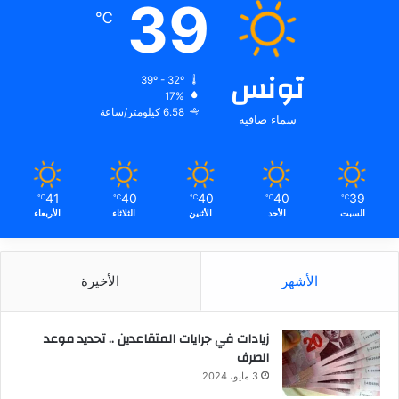
39
℃
تونس
39º - 32º
17%
6.58 كيلومتر/ساعة
سماء صافية
41
40
40
40
39
℃
℃
℃
℃
℃
السبت
الأحد
الأثنين
الثلاثاء
الأربعاء
الأشهر
الأخيرة
زيادات في جرايات المتقاعدين .. تحديد موعد
الصرف
3 مايو، 2024