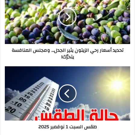
رحي
الزيتون
يثير
الجدل...
ومجلس
المنافسة
يتحرّك!
تحديد أسعار رحي الزيتون يثير الجدل... ومجلس المنافسة
يتحرّك!
طقس
السبت
1
نوفمبر
2025
طقس السبت 1 نوفمبر 2025