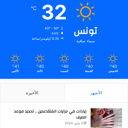
32
℃
تونس
40º - 30º
44%
8.35 كيلومتر/ساعة
سماء صافية
41
40
40
40
40
℃
℃
℃
℃
℃
الخميس
الجمعة
السبت
الأحد
الأثنين
الأشهر
الأخيرة
زيادات في جرايات المتقاعدين .. تحديد موعد
الصرف
3 مايو، 2024