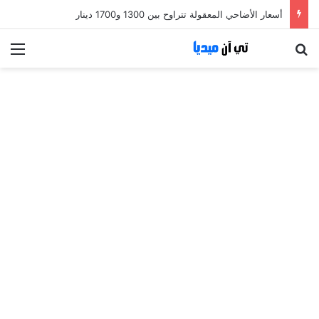
أسعار الأضاحي المعقولة تتراوح بين 1300 و1700 دينار
بحث عن
الق