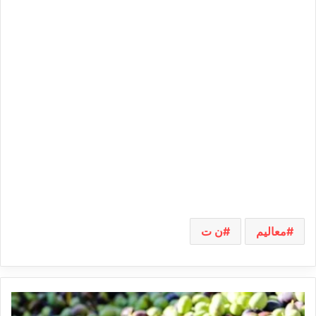
معاليم
ن ت
تحديد
أسعار