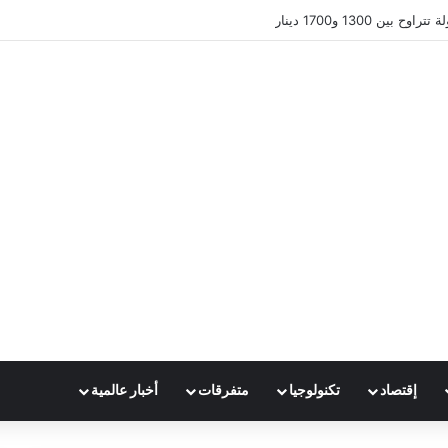
ين 1300 و1700 دينار
إقتصاد
تكنولوجيا
متفرقات
أخبار عالمية