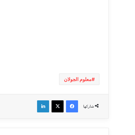
معلوم الجولان
فيسبوك
‫X
لينكدإن
شاركها