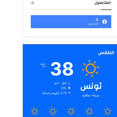
المتابعون
0
المتابعون
الطقس
38
℃
تونس
41º - 30º
21%
2.72 كيلومتر/ساعة
سماء صافية