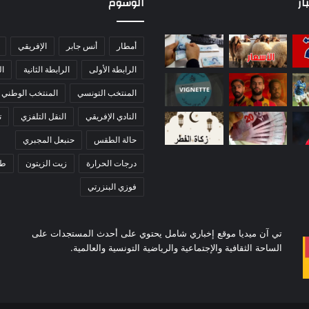
ار
الوسوم
أمطار
أنس جابر
الإفريقي
الرابطة الأولى
الرابطة الثانية
ا
المنتخب التونسي
المنتخب الوطني
النادي الإفريقي
النقل التلفزي
ت
حالة الطقس
حنبعل المجبري
درجات الحرارة
زيت الزيتون
ط
فوزي البنزرتي
تي آن ميديا موقع إخباري شامل يحتوي على أحدث المستجدات على
الساحة الثقافية والإجتماعية والرياضية التونسية والعالمية.