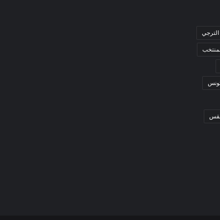
الترجي
لمنتخب
ونس
قس