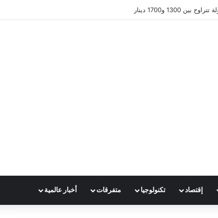
ين 1300 و1700 دينار
إقتصاد
تكنولوجيا
متفرقات
أخبار عالمية