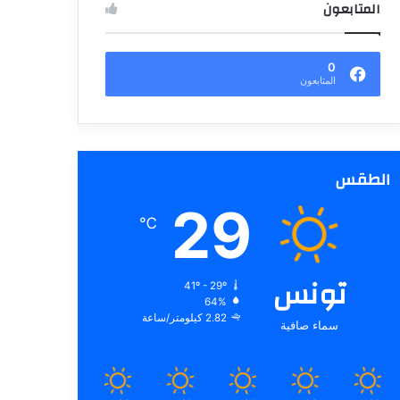
المتابعون
0
المتابعون
الطقس
29
℃
تونس
41º - 29º
64%
2.82 كيلومتر/ساعة
سماء صافية