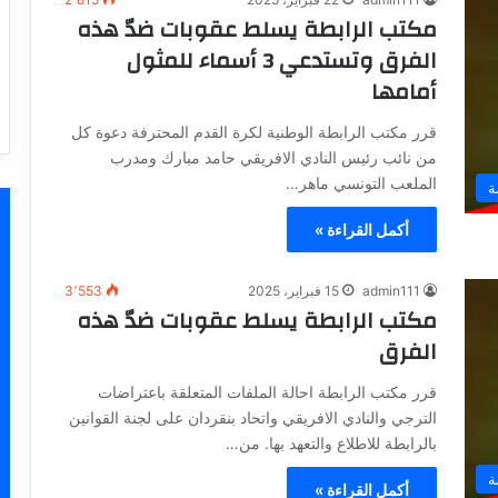
مكتب الرابطة يسلط عقوبات ضدّ هذه
الفرق وتستدعي 3 أسماء للمثول
أمامها
قرر مكتب الرابطة الوطنية لكرة القدم المحترفة دعوة كل
من نائب رئيس النادي الافريقي حامد مبارك ومدرب
الملعب التونسي ماهر…
ة
أكمل القراءة »
admin111
15 فبراير، 2025
3٬553
مكتب الرابطة يسلط عقوبات ضدّ هذه
الفرق
قرر مكتب الرابطة احالة الملفات المتعلقة باعتراضات
الترجي والنادي الافريقي واتحاد بنقردان على لجنة القوانين
بالرابطة للاطلاع والتعهد بها. من…
ة
أكمل القراءة »