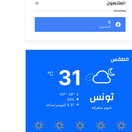
المتابعون
0
المتابعون
الطقس
31
℃
تونس
40º - 28º
50%
6.37 كيلومتر/ساعة
غيوم متفرقة