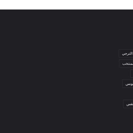
الترجي
لمنتخب
ونس
قس