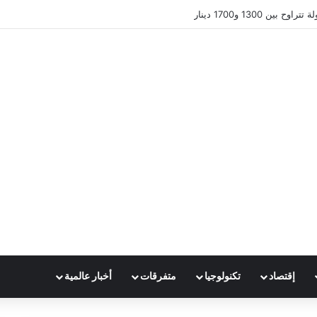
ين 1300 و1700 دينار
إقتصاد
تكنولوجيا
متفرقات
أخبار عالمية