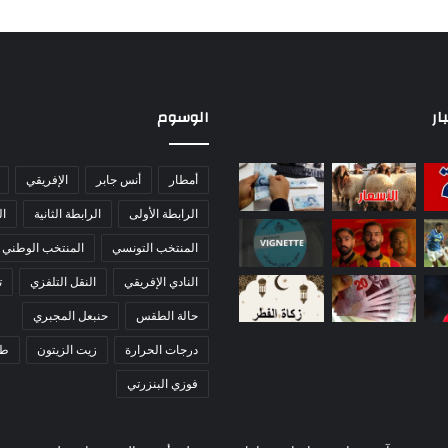
ار
الوسوم
أمطار
أنس جابر
الإفريقي
الرابطة الأولى
الرابطة الثانية
ا
المنتخب التونسي
المنتخب الوطني
النادي الإفريقي
النقل التلفزي
ت
حالة الطقس
حنبعل المجبري
درجات الحرارة
زيت الزيتون
ط
فوزي البنزرتي