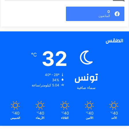
0
المتابعون
الطقس
32
℃
تونس
40º - 28º
34%
5.04 كيلومتر/ساعة
سماء صافية
40
40
40
40
40
℃
℃
℃
℃
℃
الأحد
الأثنين
الثلاثاء
الأربعاء
الخميس