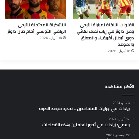
القنوات الناقلة لمباراة الترجي
التشكيلة المحتملة للترجي
وصن داونز في إياب نصف نهائي
الرياضي التونسي أمام صان داونز
دوري أبطال أفريقيا.. والمعلق
18 أبريل، 2026
والموعد
18 أبريل، 2026
الأكثر مشاهدة
3 مايو، 2024
زيادات في جرايات المتقاعدين .. تحديد موعد الصرف
17 أبريل، 2024
رسمي: زيادات في أجور العاملين بهذه القطاعات
22 ديسمبر، 2023