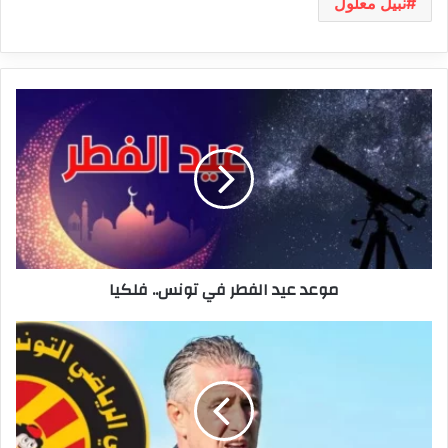
نبيل معلول
موعد
عيد
الفطر
في
تونس..
فلكيا
موعد عيد الفطر في تونس.. فلكيا
ريغيكامف
يغادر..
والترجي
يقترب
من
التعاقد