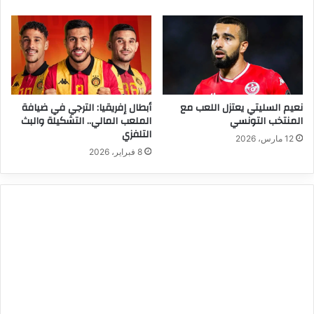
نعيم السليتي يعتزل اللعب مع
أبطال إفريقيا: الترجي في ضيافة
المنتخب التونسي
الملعب المالي.. التشكيلة والبث
التلفزي
12 مارس، 2026
8 فبراير، 2026