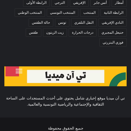
أمطار
أنس جابر
الإفريقي
الترجي
الرابطة الأولى
الرابطة الثانية
المنتخب
المنتخب التونسي
المنتخب الوطني
النادي الإفريقي
النقل التلفزي
تونس
حالة الطقس
حنبعل المجبري
درجات الحرارة
زيت الزيتون
طقس
فوزي البنزرتي
تي آن ميديا موقع إخباري شامل يحتوي على أحدث المستجدات على الساحة
الثقافية والإجتماعية والرياضية التونسية والعالمية.
جميع الحقوق محفوظة