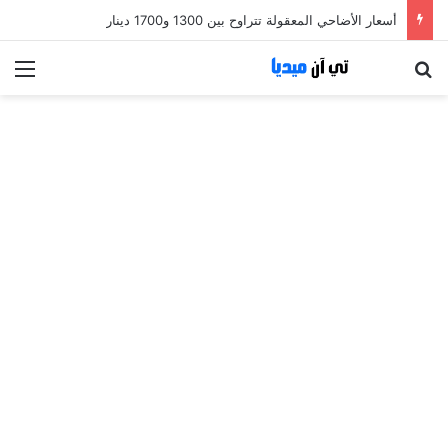
أسعار الأضاحي المعقولة تتراوح بين 1300 و1700 دينار
بحث عن
الق