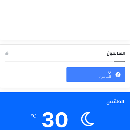
المتابعون
0
المتابعون
الطقس
30
℃