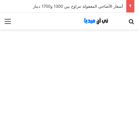
أسعار الأضاحي المعقولة تتراوح بين 1300 و1700 دينار
بحث عن
الق