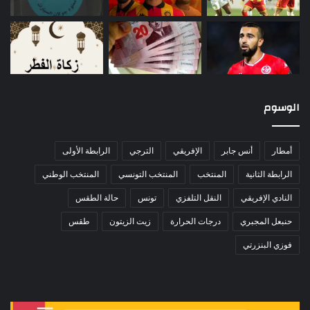
الوسوم
أمطار
أنس جابر
الإفريقي
الترجي
الرابطة الأولى
الرابطة الثانية
المنتخب
المنتخب التونسي
المنتخب الوطني
النادي الإفريقي
النقل التلفزي
تونس
حالة الطقس
حنبعل المجبري
درجات الحرارة
زيت الزيتون
طقس
فوزي البنزرتي