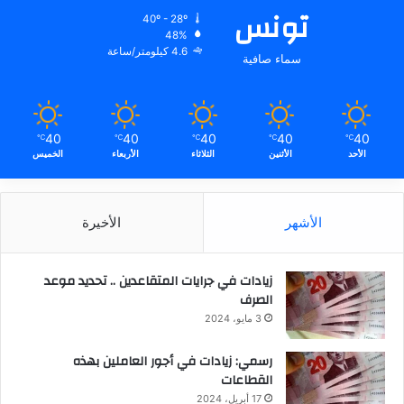
تونس
40º - 28º
48%
4.6 كيلومتر/ساعة
سماء صافية
40
40
40
40
40
℃
℃
℃
℃
℃
الأحد
الأثنين
الثلاثاء
الأربعاء
الخميس
الأشهر
الأخيرة
زيادات في جرايات المتقاعدين .. تحديد موعد
الصرف
3 مايو، 2024
رسمي: زيادات في أجور العاملين بهذه
القطاعات
17 أبريل، 2024