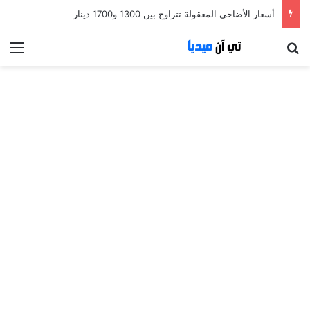
أسعار الأضاحي المعقولة تتراوح بين 1300 و1700 دينار
بحث عن
الق