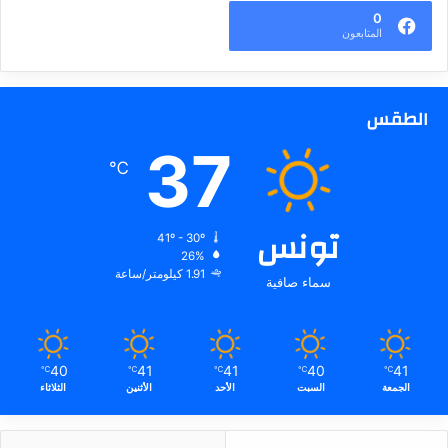
0
المتابعون
الطقس
37
℃
تونس
41º - 30º
26%
1.91 كيلومتر/ساعة
سماء صافية
40
41
41
40
41
℃
℃
℃
℃
℃
الجمعة
السبت
الأحد
الأثنين
الثلاثاء