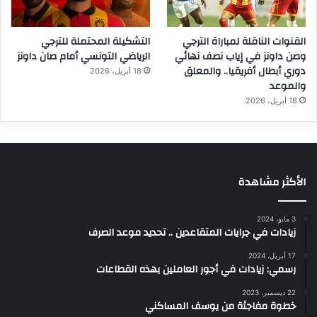
القنوات الناقلة لمباراة الترجي
التشكيلة المحتملة للترجي
وصن داونز في إياب نصف نهائي
الرياضي التونسي أمام صان داونز
دوري أبطال أفريقيا.. والمعلق
18 أبريل، 2026
والموعد
18 أبريل، 2026
الأكثر مشاهدة
3 مايو، 2024
زيادات في جرايات المتقاعدين .. تحديد موعد الصرف
17 أبريل، 2024
رسمي: زيادات في أجور العاملين بهذه القطاعات
22 ديسمبر، 2023
خطوة مفاجئة من يوسف المساكني