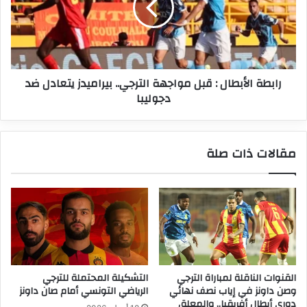
مواجهة
الترجي..
بيراميدز
يتعادل
ضد
رابطة الأبطال : قبل مواجهة الترجي.. بيراميدز يتعادل ضد
دجوليبا
دجوليبا
مقالات ذات صلة
القنوات الناقلة لمباراة الترجي
التشكيلة المحتملة للترجي
وصن داونز في إياب نصف نهائي
الرياضي التونسي أمام صان داونز
دوري أبطال أفريقيا.. والمعلق