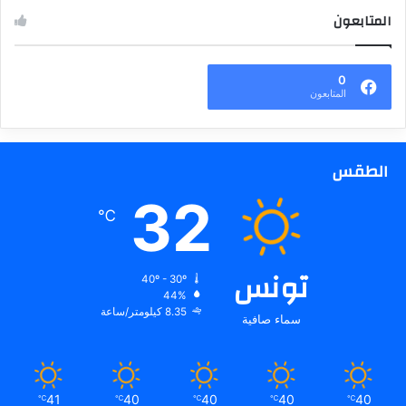
المتابعون
0
المتابعون
الطقس
32
℃
تونس
40º - 30º
44%
8.35 كيلومتر/ساعة
سماء صافية
41
40
40
40
40
℃
℃
℃
℃
℃