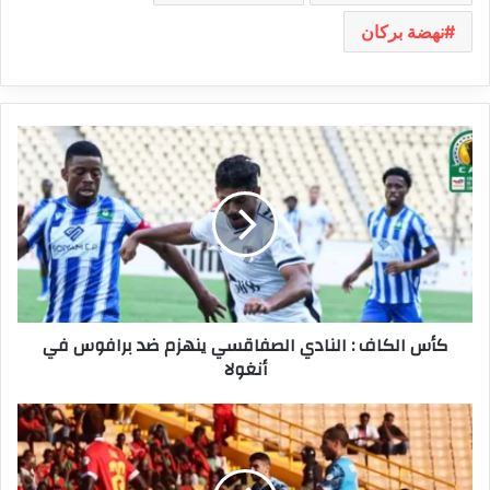
نهضة بركان
كأس
الكاف
:
النادي
الصفاقسي
ينهزم
ضد
برافوس
في
كأس الكاف : النادي الصفاقسي ينهزم ضد برافوس في
أنغولا
أنغولا
رابطة
الأبطال
:
قبل