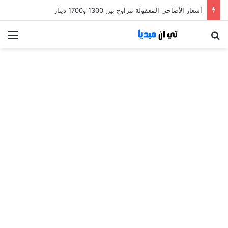
أسعار الأضاحي المعقولة تتراوح بين 1300 و1700 دينار
بحث عن
الق