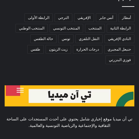
أمطار
أنس جابر
الإفريقي
الترجي
الرابطة الأولى
الرابطة الثانية
المنتخب
المنتخب التونسي
المنتخب الوطني
النادي الإفريقي
النقل التلفزي
تونس
حالة الطقس
حنبعل المجبري
درجات الحرارة
زيت الزيتون
طقس
فوزي البنزرتي
تي آن ميديا موقع إخباري شامل يحتوي على أحدث المستجدات على الساحة
الثقافية والإجتماعية والرياضية التونسية والعالمية.