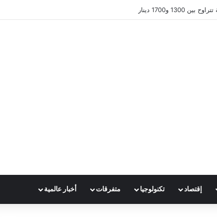
 1300 و1700 دينار
إقتصاد
تكنولوجيا
متفرقات
أخبار عالمية