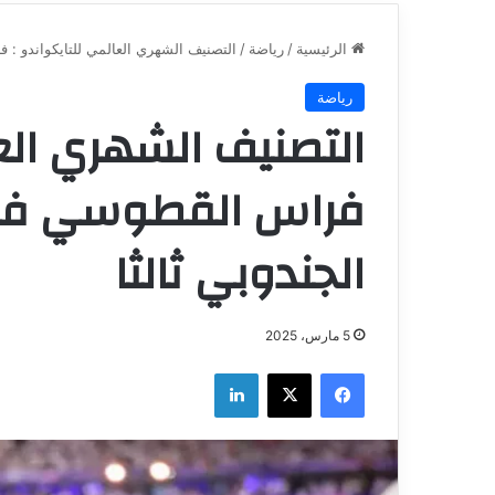
الرئيسية
/
رياضة
/
التصنيف الشهري العالمي للتايكواندو : 
رياضة
التصنيف الشهري العا
فراس القطوسي في 
الجندوبي ثالثا
5 مارس، 2025
فيسبوك
‫X
لينكدإن