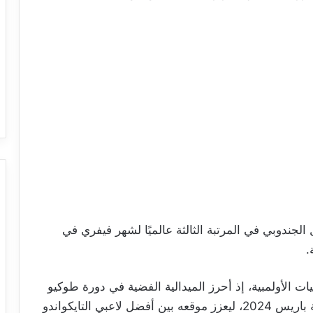
لجندوبي في المرتبة الثالثة عالميًا لشهر فيفري في
ليات الأولمبية، إذ أحرز الميدالية الفضية في دورة طوكيو
2020+1، ثم أضاف الميدالية البرونزية في نسخة باريس 2024، ليعزز موقعه بين أفضل لاعبي التايكواندو