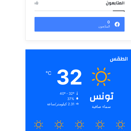
المتابعون
0
المتابعون
الطقس
32
℃
تونس
40º - 32º
37%
2.31 كيلومتر/ساعة
سماء صافية