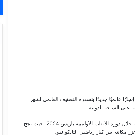
زًا عالميًا جديدًا بتصدره التصنيف العالمي لشهر
وكان القطوسي قد سجل اسمه بأحرف من ذهب خلال دورة الألعاب الأولمبية باريس 2024، حيث نجح
ز مكانته بين كبار رياضيي التايكواندو.