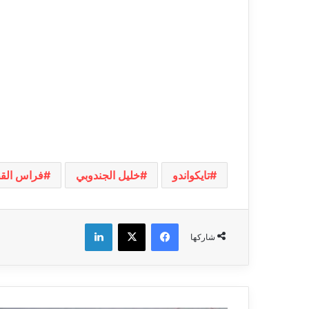
تايكواندو
خليل الجندوبي
فراس ال
فيسبوك
‫X
لينكدإن
شاركها