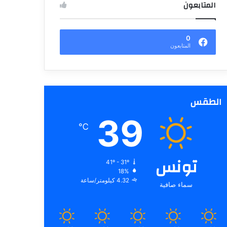
المتابعون
0
المتابعون
الطقس
39
℃
تونس
41º - 31º
18%
4.32 كيلومتر/ساعة
سماء صافية