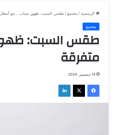
الرئيسية
/
مجتمع
/
طقس السبت: ظهور ضباب .. مع أمطار 
مجتمع
طقس السبت: ظهور ض
متفرقة
14 ديسمبر، 2024
فيسبوك
‫X
لينكدإن