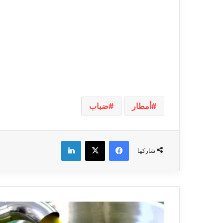
أمطار
ضباب
فيسبوك
‫X
لينكدإن
شاركها
توفير
زيت