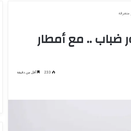
متفرقة
باب .. مع أمطار
233
أقل من دقيقة