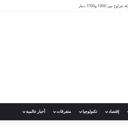
ين 1300 و1700 دينار
إقتصاد
تكنولوجيا
متفرقات
أخبار عالمية