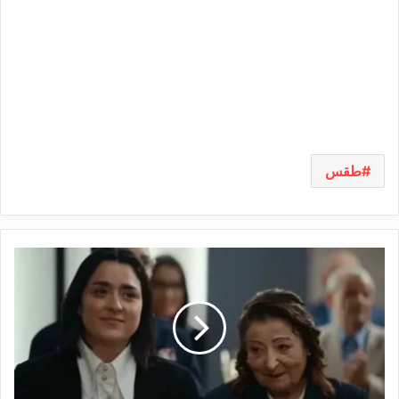
طقس
أنس
جابر
تدخل
عالم
السينما
في
أول
ظهور