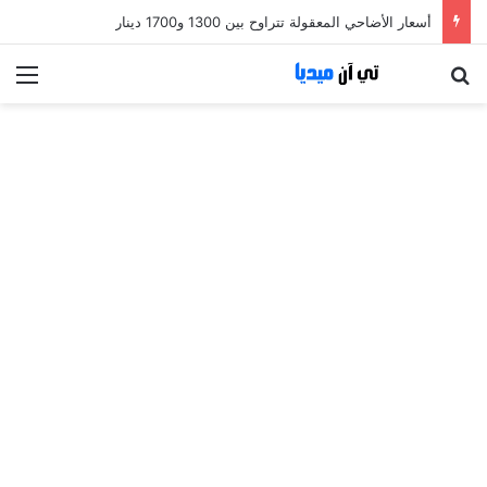
أسعار الأضاحي المعقولة تتراوح بين 1300 و1700 دينار
بحث عن
الق