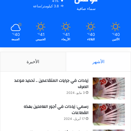
41%
3.8 كيلومتر/ساعة
سماء صافية
40
41
41
40
40
℃
℃
℃
℃
℃
الأثنين
الثلاثاء
الأربعاء
الخميس
الجمعة
الأشهر
الأخيرة
زيادات في جرايات المتقاعدين .. تحديد موعد
الصرف
3 مايو، 2024
رسمي: زيادات في أجور العاملين بهذه
القطاعات
17 أبريل، 2024