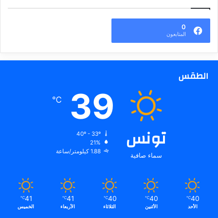
0
المتابعون
الطقس
39
℃
تونس
40º - 33º
21%
1.88 كيلومتر/ساعة
سماء صافية
41
41
40
40
40
℃
℃
℃
℃
℃
الأحد
الأثنين
الثلاثاء
الأربعاء
الخميس