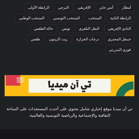
أمطار
أنس جابر
الإفريقي
الترجي
الرابطة الأولى
الرابطة الثانية
المنتخب
المنتخب التونسي
المنتخب الوطني
النادي الإفريقي
النقل التلفزي
تونس
حالة الطقس
حنبعل المجبري
درجات الحرارة
زيت الزيتون
طقس
فوزي البنزرتي
تي آن ميديا موقع إخباري شامل يحتوي على أحدث المستجدات على الساحة
الثقافية والإجتماعية والرياضية التونسية والعالمية.