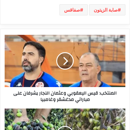
صابة الزيتون
صفاقس
المنتخب:
قيس
اليعقوبي
وعثمان
النجار
يشرفان
على
مباراتي
مدغشقر
المنتخب: قيس اليعقوبي وعثمان النجار يشرفان على
وغامبيا
مباراتي مدغشقر وغامبيا
بنزرت:
هذا
موعد
انطلاق