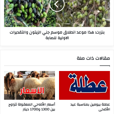
موسم
جني
الزيتون
والتقديرات
الاولية
بنزرت: هذا موعد انطلاق موسم جني الزيتون والتقديرات
للصابة
الاولية للصابة
مقالات ذات صلة
عطلة بيومين بمناسبة عيد
أسعار الأضاحي المعقولة تتراوح
الأضحى
بين 1300 و1700 دينار