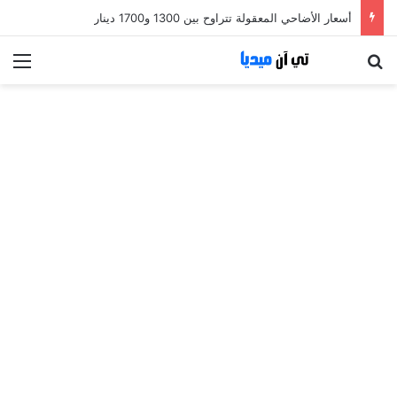
أسعار الأضاحي المعقولة تتراوح بين 1300 و1700 دينار
بحث عن
الق