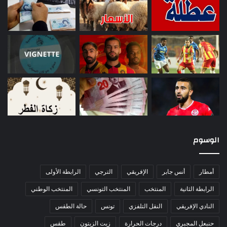
الوسوم
أمطار
أنس جابر
الإفريقي
الترجي
الرابطة الأولى
الرابطة الثانية
المنتخب
المنتخب التونسي
المنتخب الوطني
النادي الإفريقي
النقل التلفزي
تونس
حالة الطقس
حنبعل المجبري
درجات الحرارة
زيت الزيتون
طقس