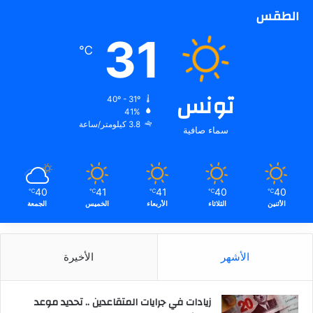
الطقس
31
℃
تونس
40º - 31º
41%
3.8 كيلومتر/ساعة
سماء صافية
40
41
41
40
40
℃
℃
℃
℃
℃
الأثنين
الثلاثاء
الأربعاء
الخميس
الجمعة
الأشهر
الأخيرة
زيادات في جرايات المتقاعدين .. تحديد موعد