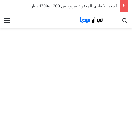
أسعار الأضاحي المعقولة تتراوح بين 1300 و1700 دينار
بحث عن
الق