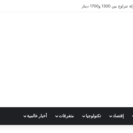
ين 1300 و1700 دينار
إقتصاد
تكنولوجيا
متفرقات
أخبار عالمية