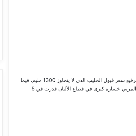
من جهة أخرى، جدّد المتحدّث مطلب المنظمة بترفيع سعر قبول الحليب الذي لا يتجاوز 1300 مليم، فيما
تقدّر كلفته 2000 مليم للتر الواحد، وهو ما يُكبّد المربي خسارة كبرى في قطاع الألبان قدرت في 5