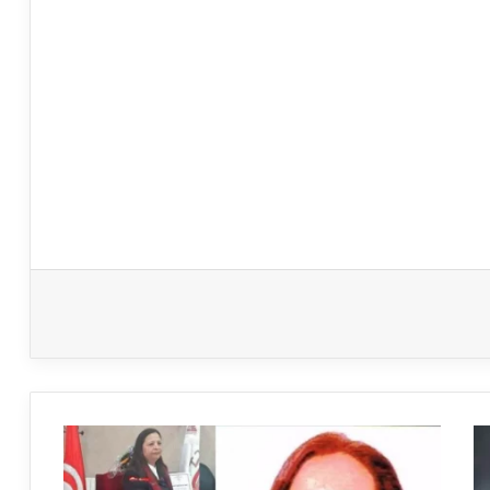
قضية
مقتل
المحامية