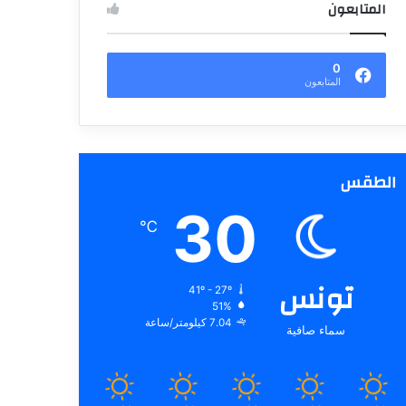
المتابعون
0
المتابعون
الطقس
30
℃
تونس
41º - 27º
51%
7.04 كيلومتر/ساعة
سماء صافية