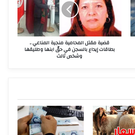
منجية
المناعي
..
بطاقات
إيداع
بالسجن
قضية مقتل المحامية منجية المناعي ..
في
بطاقات إيداع بالسجن في حقّ ابنها وطليقها
حقّ
وشخص ثالث
ابنها
وطليقها
وشخص
ثالث