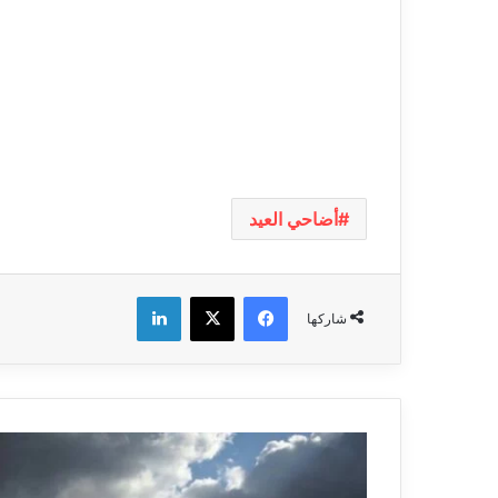
أضاحي العيد
فيسبوك
‫X
لينكدإن
شاركها
طقس
الخميس
1