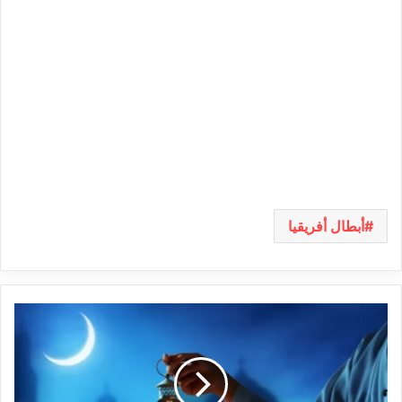
أبطال أفريقيا
البحوث
الفلكية
في
مصر
تكشف