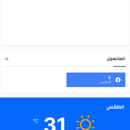
المتابعون
0
المتابعون
الطقس
31
℃