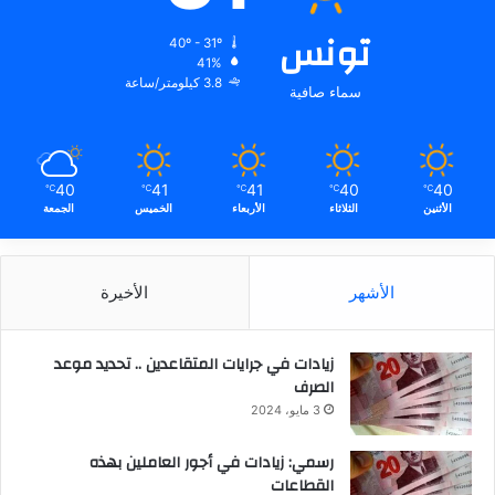
تونس
40º - 31º
41%
3.8 كيلومتر/ساعة
سماء صافية
40
41
41
40
40
℃
℃
℃
℃
℃
الأثنين
الثلاثاء
الأربعاء
الخميس
الجمعة
الأشهر
الأخيرة
زيادات في جرايات المتقاعدين .. تحديد موعد
الصرف
3 مايو، 2024
رسمي: زيادات في أجور العاملين بهذه
القطاعات