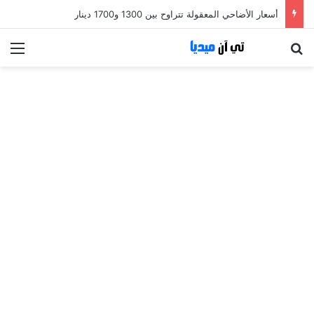
أسعار الأضاحي المعقولة تتراوح بين 1300 و1700 دينار
بحث عن
الق