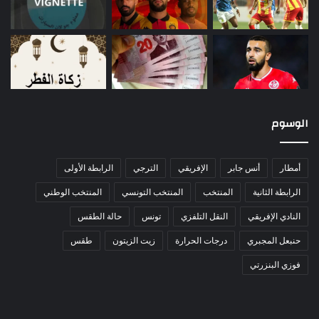
الوسوم
أمطار
أنس جابر
الإفريقي
الترجي
الرابطة الأولى
الرابطة الثانية
المنتخب
المنتخب التونسي
المنتخب الوطني
النادي الإفريقي
النقل التلفزي
تونس
حالة الطقس
حنبعل المجبري
درجات الحرارة
زيت الزيتون
طقس
فوزي البنزرتي