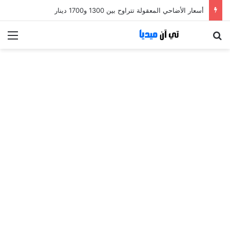
أسعار الأضاحي المعقولة تتراوح بين 1300 و1700 دينار
بحث عن
الق