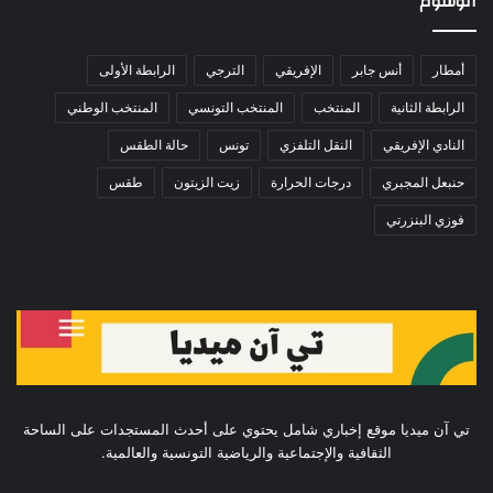
الوسوم
أمطار
أنس جابر
الإفريقي
الترجي
الرابطة الأولى
الرابطة الثانية
المنتخب
المنتخب التونسي
المنتخب الوطني
النادي الإفريقي
النقل التلفزي
تونس
حالة الطقس
حنبعل المجبري
درجات الحرارة
زيت الزيتون
طقس
فوزي البنزرتي
تي آن ميديا موقع إخباري شامل يحتوي على أحدث المستجدات على الساحة
الثقافية والإجتماعية والرياضية التونسية والعالمية.