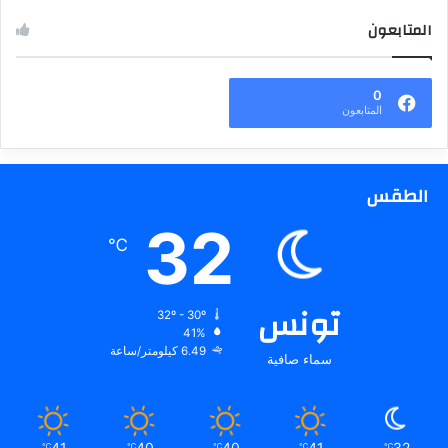
المتابعون
0
المتابعون
الطقس
32
℃
تونس
32º - 30º
41%
6.49 كيلومتر/ساعة
سماء صافية
41
40
40
41
32
℃
℃
℃
℃
℃