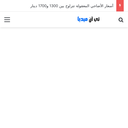
أسعار الأضاحي المعقولة تتراوح بين 1300 و1700 دينار
بحث عن
الق