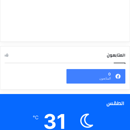
المتابعون
0
المتابعون
الطقس
31
℃