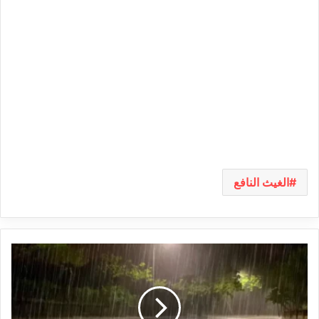
الغيث النافع
الليلة..
أمطار
غزيرة
بهذه
المناطق