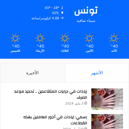
تونس
40º - 28º
40%
4.88 كيلومتر/ساعة
سماء صافية
40
40
40
40
40
℃
℃
℃
℃
℃
الأحد
الأثنين
الثلاثاء
الأربعاء
الخميس
الأشهر
الأخيرة
زيادات في جرايات المتقاعدين .. تحديد موعد
الصرف
3 مايو، 2024
رسمي: زيادات في أجور العاملين بهذه
القطاعات
17 أبريل، 2024