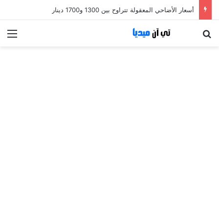
أسعار الأضاحي المعقولة تتراوح بين 1300 و1700 دينار
بحث عن
الق