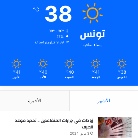
38
℃
تونس
38º - 30º
27%
9.39 كيلومتر/ساعة
سماء صافية
41
40
40
41
38
℃
℃
℃
℃
℃
الخميس
الجمعة
السبت
الأحد
الأثنين
الأشهر
الأخيرة
زيادات في جرايات المتقاعدين .. تحديد موعد
الصرف
3 مايو، 2024