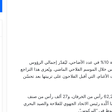
سجّلت ولاية القيروان هذا الموسم انخفاضًا بنسبة 10% في عدد الأضاحي، ليُقدّر إجمالي الرؤوس
99,2 رأس، مقارنة بـ110 آلاف رأس خلال الموسم الفلاحي الماضي. ويُعزى هذا التراجع
الأغنام، التي أقبل الفلاحون على تربيتها بعد تحسّن
وتتوزّع الأضاحي المتوفّرة بالجهة إلى حوالي 62,200 رأس من الخرفان، و27 ألف رأس من صنف
، وفق ما أكّده رئيس الاتحاد الجهوي للفلاحة والصيد البحري
حوظ في “البركوس”.