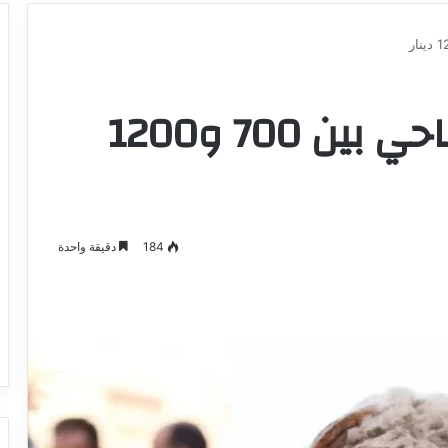
القيروان: أسعار الأضاحي بين 700 و1200
184
دقيقة واحدة