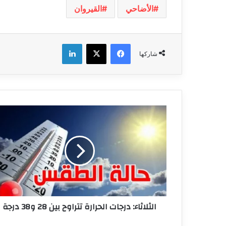
الأضاحي
القيروان
فيسبوك
‫X
لينكدإن
شاركها
الثلاثاء:
درجات
الحرارة
تتراوح
بين
28
و38
درجة
الثلاثاء: درجات الحرارة تتراوح بين 28 و38 درجة