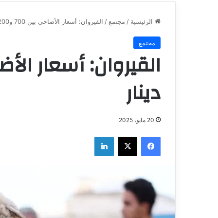
الرئيسية
/
مجتمع
/
القيروان: أسعار الأضاحي بين 700 و1200 دينار
مجتمع
دينار
20 مايو، 2025
فيسبوك
‫X
لينكدإن