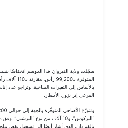
المتوفرة بـ00
بالأساس إلى التغيرات المناخية، وتراجع عدد إناث 
المرعى إثر نزول الأمطار.
“البركوس”، و10 آلاف من نوع “البرشني”
بالقيروان، الذي أشار أيضًا إلى تسجيل نقص مل