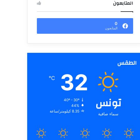
المتابعون
0
المتابعون
الطقس
32
℃
تونس
40º - 30º
44%
8.35 كيلومتر/ساعة
سماء صافية