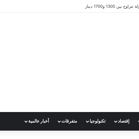
ين 1300 و1700 دينار
إقتصاد
تكنولوجيا
متفرقات
أخبار عالمية