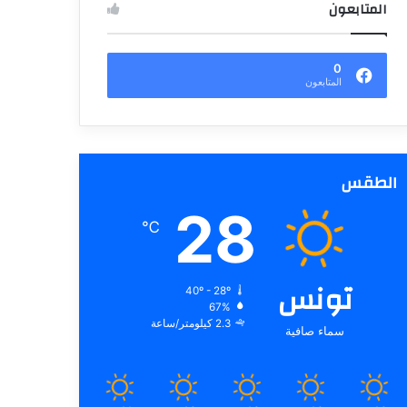
المتابعون
0
المتابعون
الطقس
28
℃
تونس
40º - 28º
67%
2.3 كيلومتر/ساعة
سماء صافية