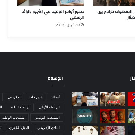
 المعقولة تتراوح بين
صدور أوامر الترفيع في الأجور بالرائد
الرسمي
30 أبريل، 2026
ار
الوسوم
أمطار
أنس جابر
الإفريقي
الرابطة الأولى
الرابطة الثانية
ا
المنتخب التونسي
المنتخب الوطني
النادي الإفريقي
النقل التلفزي
ت