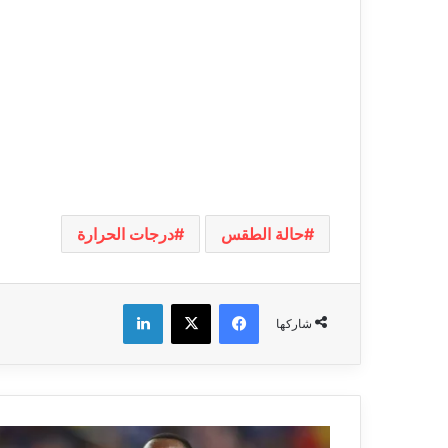
حالة الطقس
درجات الحرارة
فيسبوك
‫X
لينكدإن
شاركها
موكوينا